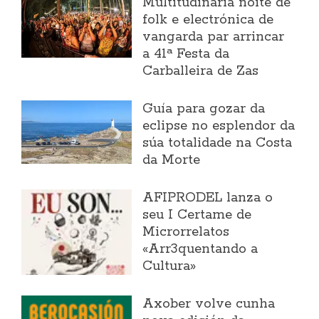
Multitudinaria noite de
folk e electrónica de
vangarda par arrincar
a 41ª Festa da
Carballeira de Zas
Guía para gozar da
eclipse no esplendor da
súa totalidade na Costa
da Morte
AFIPRODEL lanza o
seu I Certame de
Microrrelatos
«Arr3quentando a
Cultura»
Axober volve cunha