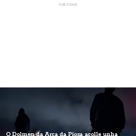
O Dolmen da Arca da Piosa acolle unha