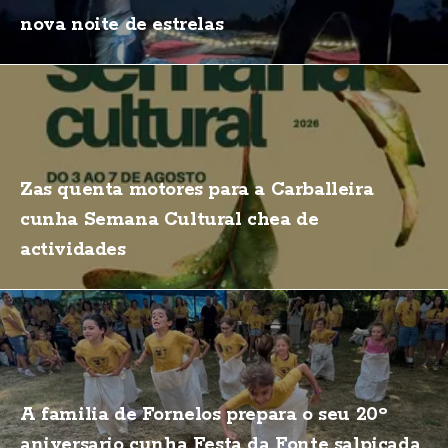
nova noite de estrelas
Zas quenta motores para a Carballeira
cunha Semana Cultural chea de
actividades
A familia de Fornelos prepara o seu 20º
aniversario cunha Festa da Fonte salpicada