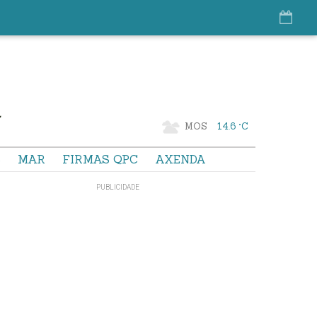
MOS
14.6 °C
S
MAR
FIRMAS QPC
AXENDA