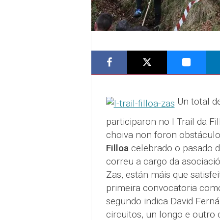
Un total d
participaron no I Trail da F
choiva non foron obstácul
Filloa
celebrado o pasado d
correu a cargo da asociaci
Zas, están máis que satisfei
primeira convocatoria com
segundo indica David Fernán
circuitos, un longo e outro