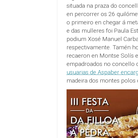
situada na praza do concell
en percorrer os 26 quilómet
o primeiro en chegar á met
e das mulleres foi Paula Es
podium Xosé Manuel Carball
respectivamente. Tamén ho
recaeron en Montse Solís e
empadroados no concello d
usuarias de Aspaber encarg
madeira dos montes polos qu