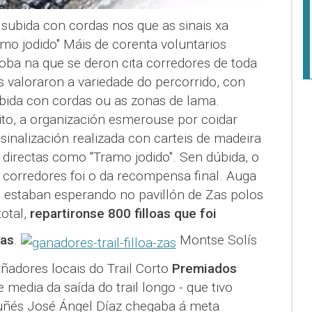
ubida con cordas nos que as sinais xa
amo jodido" Máis de corenta voluntarios
roba na que se deron cita corredores de toda
es valoraron a variedade do percorrido, con
bida con cordas ou as zonas de lama.
ito, a organización esmerouse por coidar
a sinalización realizada con carteis de madeira
directas como "Tramo jodido". Sen dúbida, o
 corredores foi o da recompensa final. Auga
as estaban esperando no pavillón de Zas polos
total,
repartironse 800 filloas que foi
ras
.
Montse Solís
ñadores locais do Trail Corto
Premiados
media da saída do trail longo - que tivo
oruñés José Ángel Díaz chegaba á meta