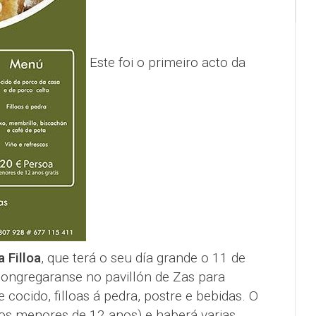
Este foi o primeiro acto da
 Filloa
, que terá o seu día grande o 11 de
ongregaranse no pavillón de Zas para
cocido, filloas á pedra, postre e bebidas. O
 os menores de 12 anos) e haberá varias