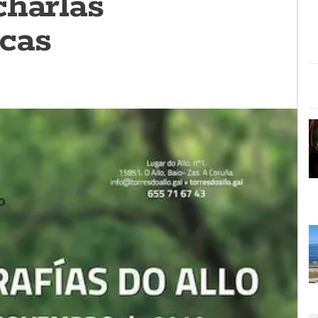
charlas
cas