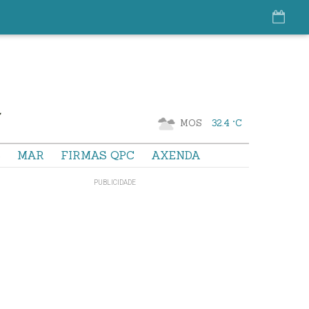
MOS
32.4 °C
S
MAR
FIRMAS QPC
AXENDA