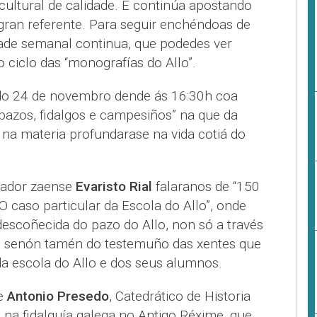
cultural de calidade. E continúa apostando
gran referente. Para seguir enchéndoas de
dade semanal continua, que podedes ver
 ciclo das “monografías do Allo”.
ado 24 de novembro dende ás 16:30h coa
pazos, fidalgos e campesiños” na que da
na materia profundarase na vida cotiá do
.
riador zaense
Evaristo Rial
falaranos de “150
 caso particular da Escola do Allo”, onde
 descoñecida do pazo do Allo, non só a través
as, senón tamén do testemuño das xentes que
 da escola do Allo e dos seus alumnos.
de
Antonio Presedo
, Catedrático de Historia
a fidalguía galega no Antigo Réxime, que