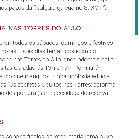
os pazos da fidalguía galega no S. XVIII”.
UA NAS TORRES DO ALLO
abren todos os sábados, domingos e festivos
 horas. Estes días ten aExposición do
oane nas Torres do Allo; onde ademais hai a
sitas Guiadas: ás 13h e 17h. Permitirán
ico que inaugurou unha tipoloxía edilicia
tas “Os secretos Ocultos nas Torres: deforma
io de apertura (sen necesidade de reserva
S
/a-soneira-fidalga-de-xose-maria-lema-puxo-