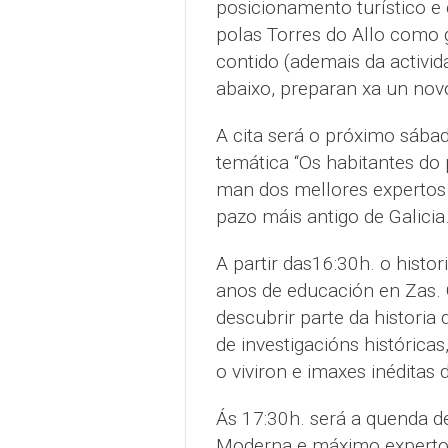
posicionamento turístico e 
polas Torres do Allo como 
contido (ademais da activi
abaixo, preparan xa un novo
A cita será o próximo sáb
temática “Os habitantes do 
man dos mellores expertos 
pazo máis antigo de Galicia
A partir das16:30h. o histo
anos de educación en Zas. O
descubrir parte da historia
de investigacións históric
o viviron e imaxes inéditas
Ás 17:30h. será a quenda 
Moderna e máximo experto n