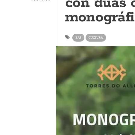
con dúas 
monográfi
ZAS
CULTURA