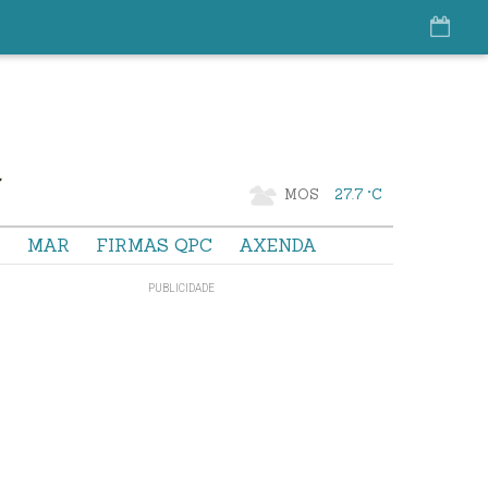
MOS
27.7 °C
S
MAR
FIRMAS QPC
AXENDA