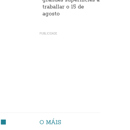
grandes superificies a
traballar o 15 de
agosto
O MÁIS