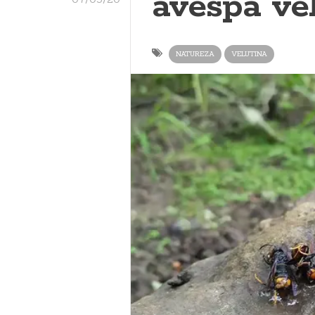
avespa ve
NATUREZA
VELUTINA