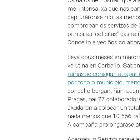
Os datos demostran que a a
moi intensa, xa que nas ca
capturáronse moitas menos
comproban os servizos de C
primeiras “colleitas” das r
Concello e veciños colabor
Leva dous meses en march
velutina en Carballo. Sabe
raíñas se consigan atrapar 
por todo o municipio, meno
concello bergantiñán, adem
Pragas, hai 77 colaboradore
axudaron a colocar un tota
nada menos que 10.556 raíñ
A campaña prolongarase ata
Ademais, o Servizo segue a 