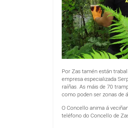
Por Zas tamén están traba
empresa especializada Serp
raíñas. As máis de 70 tram
como poden ser zonas de árb
O Concello anima á veciñan
teléfono do Concello de Za