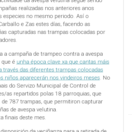
ctividade da avespa velutina segue sendo
mpañas realizadas nos anteriores anos
 especies no mesmo periodo. Así o
arballo e Zas estes días, facendo as
aíñas capturadas nas trampas colocadas por
adores.
a a campaña de trampeo contra a avespa
n que é
unha época clave xa que cantas máis
a través das diferentes trampas colocadas
s niños aparecerán nos vindeiros meses
. No
ais do Servizo Municipal de Control de
s/as repartidos polas 18 parroquias, que
l de 787 trampas, que permitiron capturar
as de avespa velutina.
 finais deste mes.
disposición da veciñanza para a retirada de