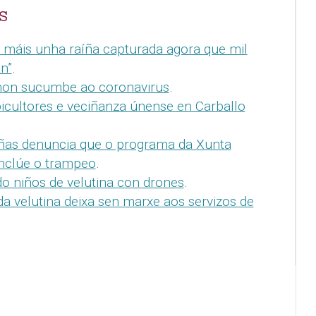
S
 máis unha raíña capturada agora que mil
n”
.
 non sucumbe ao coronavirus
.
picultores e veciñanza únense en Carballo
ñas denuncia que o programa da Xunta
inclúe o trampeo
.
o niños de velutina con drones
.
da velutina deixa sen marxe aos servizos de