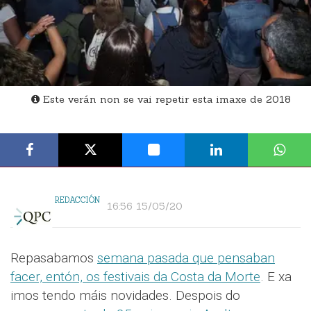
Este verán non se vai repetir esta imaxe de 2018
REDACCIÓN
16:56 15/05/20
Repasabamos
semana pasada que pensaban
facer, entón, os festivais da Costa da Morte
. E xa
imos tendo máis novidades. Despois do