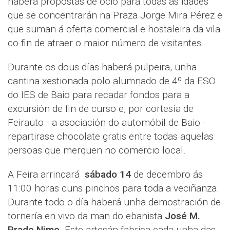
haberá propostas de ocio para todas as idades
que se concentrarán na Praza Jorge Mira Pérez e
que suman á oferta comercial e hostaleira da vila
co fin de atraer o maior número de visitantes.
Durante os dous días haberá pulpeira, unha
cantina xestionada polo alumnado de 4º da ESO
do IES de Baio para recadar fondos para a
excursión de fin de curso e, por cortesía de
Feirauto - a asociación do automóbil de Baio -
repartirase chocolate gratis entre todas aquelas
persoas que merquen no comercio local.
A Feira arrincará
sábado 14
de decembro ás
11:00 horas cuns pinchos para toda a veciñanza.
Durante todo o día haberá unha demostración de
tornería en vivo da man do ebanista
José M.
Prado Nimo.
Este artesán fabrica cada unha das