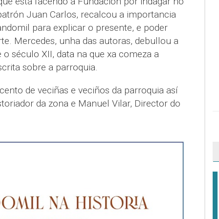
 que está facendo a Fundación por indagar no
patrón Juan Carlos, recalcou a importancia
andomil para explicar o presente, e poder
rte. Mercedes, unha das autoras, debullou a
 o século XII, data na que xa comeza a
rita sobre a parroquia.
ento de veciñas e veciños da parroquia así
oriador da zona e Manuel Vilar, Director do