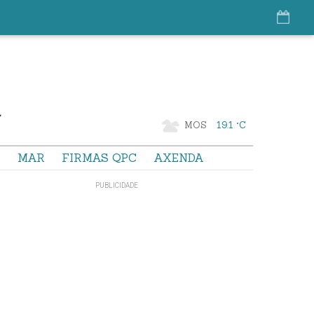
MOS
19.1 °C
S
MAR
FIRMAS QPC
AXENDA