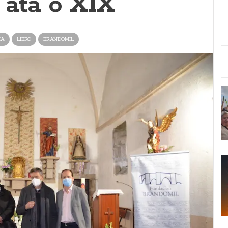
 ata o XIX
IA
LIBRO
BRANDOMIL