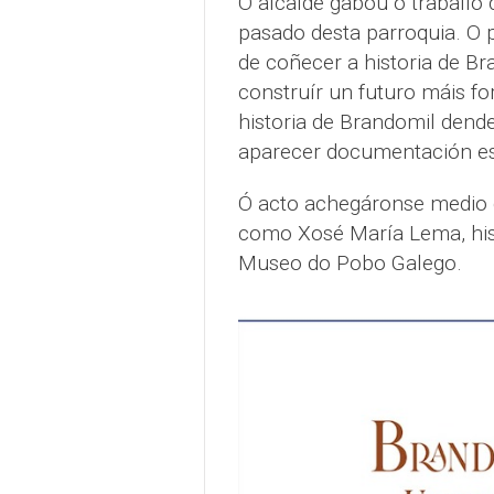
O alcalde gabou o traballo
pasado desta parroquia. O 
de coñecer a historia de Br
construír un futuro máis fo
historia de Brandomil dende
aparecer documentación esc
Ó acto achegáronse medio c
como Xosé María Lema, hist
Museo do Pobo Galego.