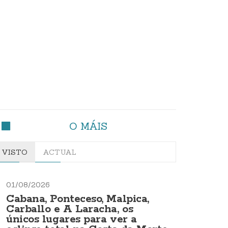
O MÁIS
VISTO
ACTUAL
01/08/2026
Cabana, Ponteceso, Malpica,
Carballo e A Laracha, os
únicos lugares para ver a