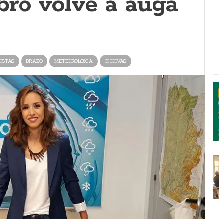
ro volve a auga
ISTAS
BRAZO
METEOROLOXÍA
CHOIVAS