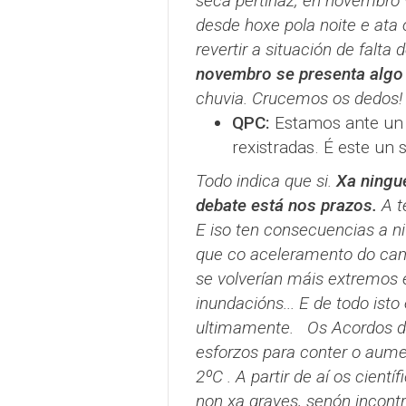
seca pertinaz, en novembro 
desde hoxe pola noite e at
revertir a situación de falt
novembro se presenta algo
chuvia. Crucemos os dedos!
QPC:
Estamos ante un 
rexistradas. É este un
Todo indica que si.
Xa ningu
debate está nos prazos.
A t
E iso ten consecuencias a ni
que co aceleramento do cam
se volverían máis extremos e
inundacións... E de todo ist
ultimamente.
Os Acordos de
esforzos para conter o aume
2ºC . A partir de aí os cient
non xa graves, senón incontr