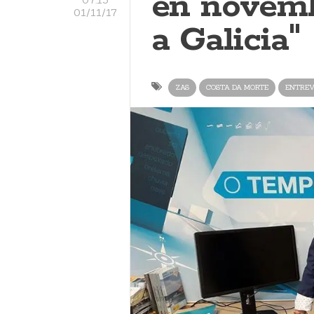
en novemb
01/11/17
a Galicia"
ZAS
COSTA DA MORTE
ENTREV