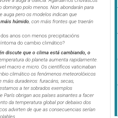
volve a auga a Galicia. Agardamos chuvascos
a o domingo polo menos. Non abondarán para
a de auga pero os modelos indican que
 máis húmido
, con máis frontes que traerán
dos anos con menos precipitacións
 síntoma do cambio climático?
én discute que o clima está cambiando, o
emperatura do planeta aumenta rapidamente.
vel macro e micro. Os científicos vaticinaban
bio climático os fenómenos meteorolóxicos
 máis duradeiros: furacáns, secas,
o estamos a ter sobrados exemplos
 París obrigan aos países asinantes a facer
nto da temperatura global por debaixo dos
íficos advirten de que as consecuencias serían
olables.