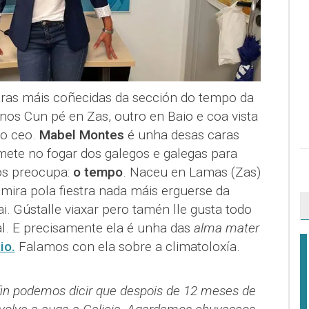
ras máis coñecidas da sección do tempo da
nos Cun pé en Zas, outro en Baio e coa vista
no ceo.
Mabel Montes
é unha desas caras
mete no fogar dos galegos e galegas para
os preocupa:
o tempo
. Naceu en Lamas (Zas)
mira pola fiestra nada máis erguerse da
. Gústalle viaxar pero tamén lle gusta todo
al. E precisamente ela é unha das
alma mater
io.
Falamos con ela sobre a climatoloxía.
 fin podemos dicir que despois de 12 meses de