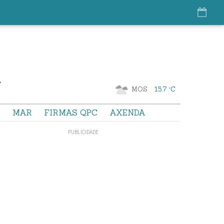
MOS
15.7 °C
S
MAR
FIRMAS QPC
AXENDA