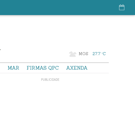
MOS
27.7 °C
S
MAR
FIRMAS QPC
AXENDA