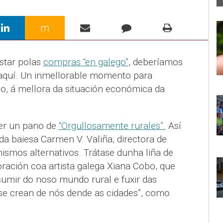
m
star polas
compras “en galego”
, deberíamos
 aquí. Un inmellorable momento para
o, á mellora da situación económica da
ser un pano de
“Orgullosamente rurales”.
Así
a baiesa Carmen V. Valiña, directora de
nismos alternativos. Trátase dunha liña de
ación coa artista galega Xiana Cobo, que
sumir do noso mundo rural e fuxir das
se crean de nós dende as cidades”, como