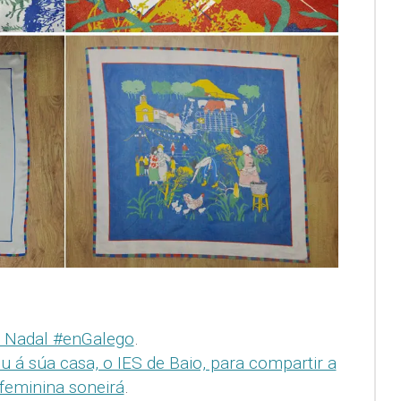
 Nadal #enGalego
.
u á súa casa, o IES de Baio, para compartir a
 feminina soneirá
.