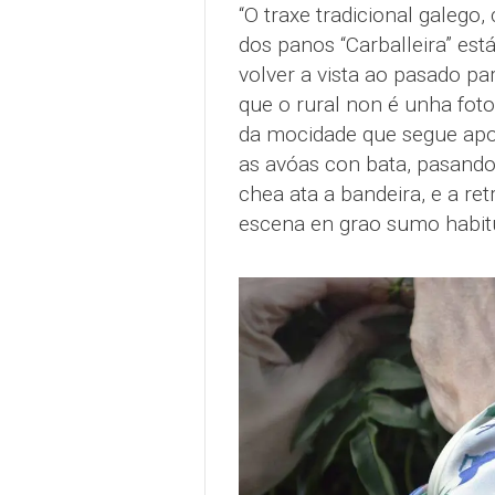
“O traxe tradicional galego,
dos panos “Carballeira” est
volver a vista ao pasado p
que o rural non é unha fot
da mocidade que segue apost
as avóas con bata, pasando
chea ata a bandeira, e a re
escena en grao sumo habitu