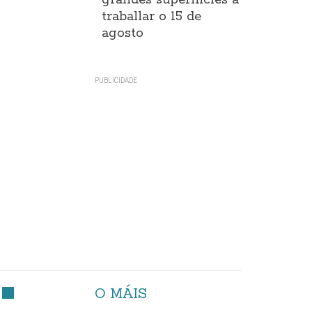
grandes superificies a
traballar o 15 de
agosto
O MÁIS