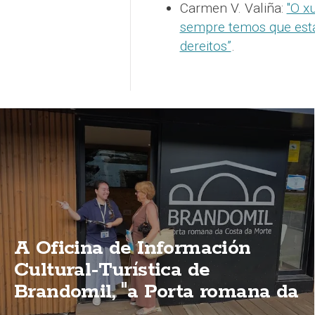
Carmen V. Valiña:
"O x
sempre temos que esta
dereitos”
.
A Oficina de Información
Cultural-Turística de
Brandomil, "a Porta romana da
Costa da Morte"