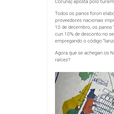
Coruña) aposta polo turismo
Todos os panos foron elabo
proveedores nacionais imp
10 de decembro, os panos 
cun 10% de desconto no s
empregando o código “lanz
Agora que se achegan os Na
raíces?