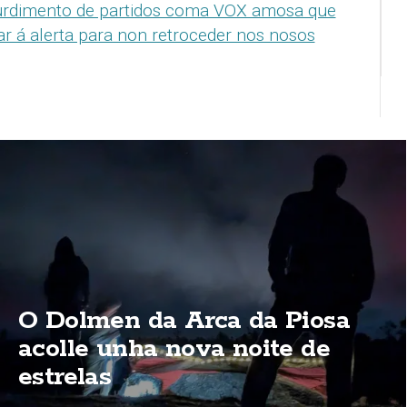
urdimento de partidos coma VOX amosa que
r á alerta para non retroceder nos nosos
O Dolmen da Arca da Piosa
acolle unha nova noite de
estrelas