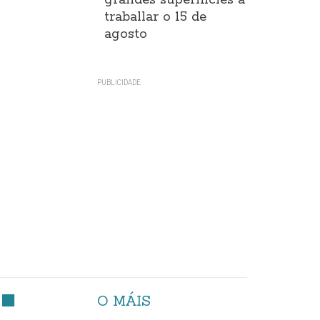
grandes superificies a
traballar o 15 de
agosto
O MÁIS