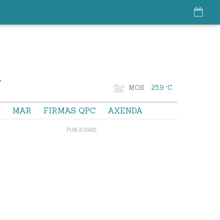
MOS
25.9 °C
S
MAR
FIRMAS QPC
AXENDA