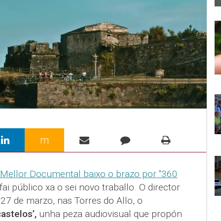
m
Mellor Documental baixo o brazo por "360
fai público xa o sei novo traballo. O director
 27 de marzo, nas Torres do Allo, o
astelos’,
unha peza audiovisual que propón