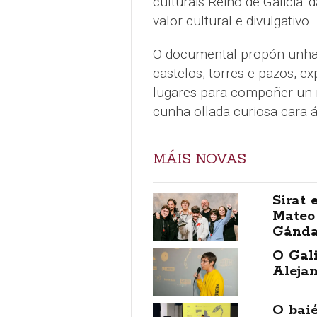
culturais Reino de Galicia’
valor cultural e divulgativo.
O documental propón unha v
castelos, torres e pazos, e
lugares para compoñer un r
cunha ollada curiosa cara 
MÁIS NOVAS
Sirat 
Mateo
Gánda
O Gal
Aleja
O bai