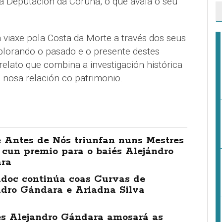
 da Deputación da Coruña, o que avala o seu
iaxe pola Costa da Morte a través dos seus
xplorando o pasado e o presente destes
elato que combina a investigación histórica
á nosa relación co patrimonio.
e Antes de Nós triunfan nuns Mestres
 cun premio para o baiés Alejándro
ra
idoc continúa coas Curvas de
ndro Gándara e Ariadna Silva
és Alejandro Gándara amosará as