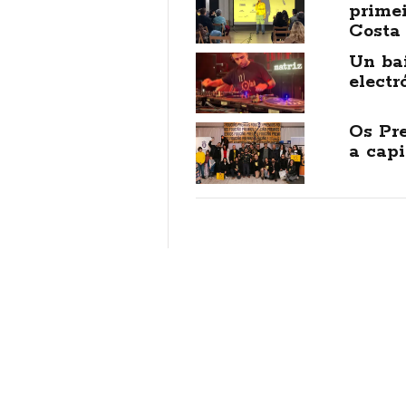
prime
Costa 
Un ba
elect
Os Pre
a capi