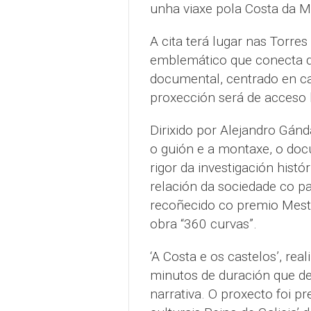
unha viaxe pola Costa da Mo
A cita terá lugar nas Torres
emblemático que conecta d
documental, centrado en cas
proxección será de acceso l
Dirixido por Alejandro Gánd
o guión e a montaxe, o do
rigor da investigación his
relación da sociedade co pa
recoñecido co premio Mest
obra “360 curvas”.
‘A Costa e os castelos’, re
minutos de duración que de
narrativa. O proxecto foi p