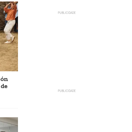
ión
 de