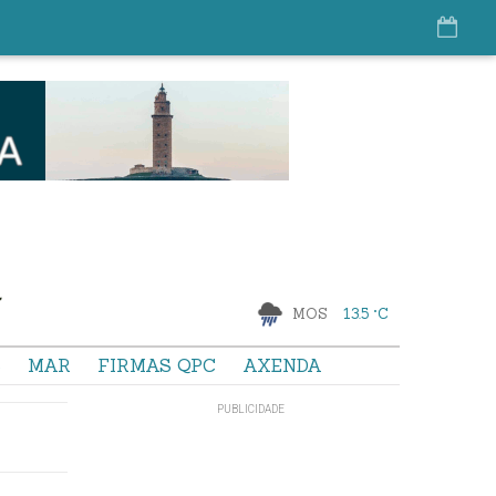
MOS
13.5 °C
S
MAR
FIRMAS QPC
AXENDA