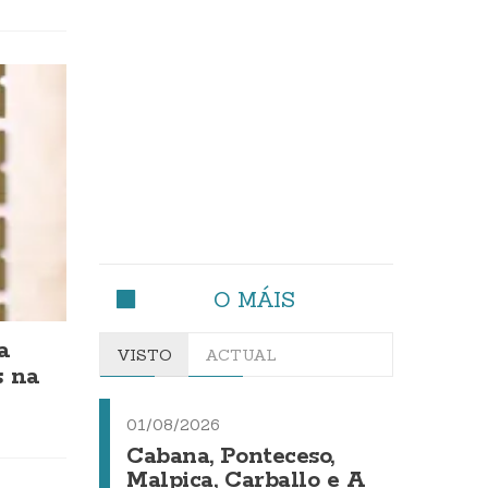
O MÁIS
a
VISTO
ACTUAL
s na
01/08/2026
Cabana, Ponteceso,
Malpica, Carballo e A