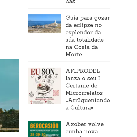
Zas
Guía para gozar
da eclipse no
esplendor da
súa totalidade
na Costa da
Morte
AFIPRODEL
lanza o seu I
Certame de
Microrrelatos
«Arr3quentando
a Cultura»
Axober volve
cunha nova