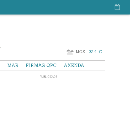
MOS
32.4 °C
S
MAR
FIRMAS QPC
AXENDA