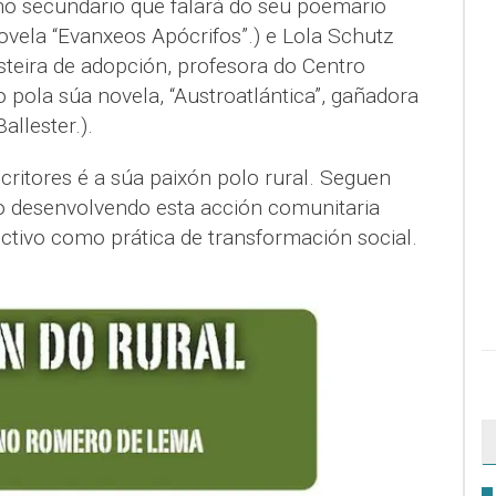
no secundario que falará do seu poemario
ovela “Evanxeos Apócrifos”.) e Lola Schutz
steira de adopción, profesora do Centro
o pola súa novela, “Austroatlántica”, gañadora
allester.).
ritores é a súa paixón polo rural. Seguen
o desenvolvendo esta acción comunitaria
ctivo como prática de transformación social.