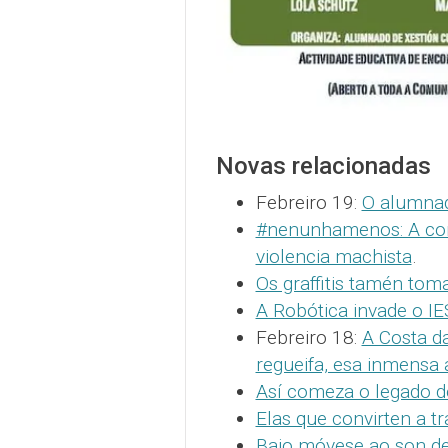
Novas relacionadas
Febreiro 19:
O alumnad
#nenunhamenos: A comu
violencia machista
.
Os graffitis tamén tom
A Robótica invade o IE
Febreiro 18:
A Costa da
regueifa, esa inmensa
Así comeza o legado d
Elas que convirten a t
Baio móvese ao son de