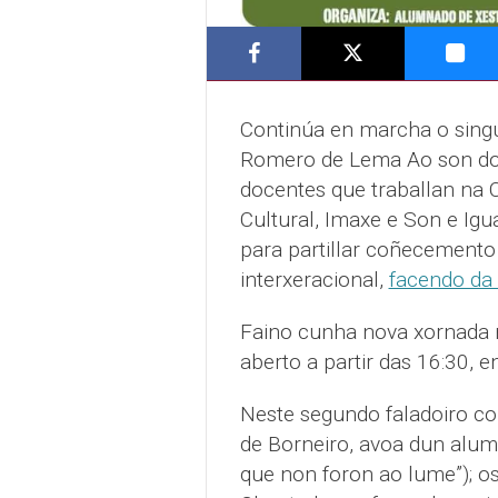
Continúa en marcha o sing
Romero de Lema Ao son do R
docentes que traballan na 
Cultural, Imaxe e Son e Igu
para partillar coñecemento
interxeracional,
facendo da
Faino cunha nova xornada n
aberto a partir das 16:30, en
Neste segundo faladoiro con
de Borneiro, avoa dun alum
que non foron ao lume”); os