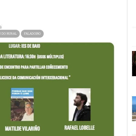
a
 DO RURAL
FALADOIRO