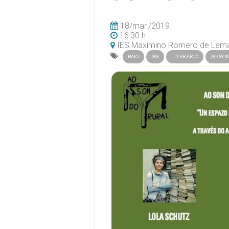
18/mar./2019
16:30 h
IES Maximino Romero de Lem
BAIO
IES
LITERARIO
AO SON