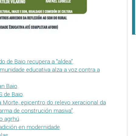
o de Baio recupera a "aldea”
.
nidade educativa alza a voz contra a
an Baio
.
S de Baio
.
 Morte, epicentro do relevo xeracional da
 arma de construción masiva”
.
o agrhú
.
radición en modernidade
.
las.