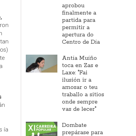
aprobou
finalmente a
,
partida para
ron
permitir a
n
apertura do
 tan
Centro de Día
os)
te
Antía Muíño
toca en Zas e
a
Laxe: "Fai
ilusión ir a
amosar o teu
traballo a sitios
s
onde sempre
án
vas de lecer"
Dombate
s ía
prepárase para