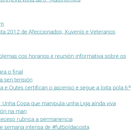
om
.
ta 2012 de Afeccionados, Xuvenís e Veteranos
.
blemas cos horarios e reunión informativa sobre os
ra o final
.
a sen tensión
.
 e Outes certifican o ascenso e segue a loita pola 6ª
 Unha Copa que manipula unha Liga aínda viva
.
ción na man
.
eceso rubrica a permanencia
.
de semana intensa de #futboldacosta
.