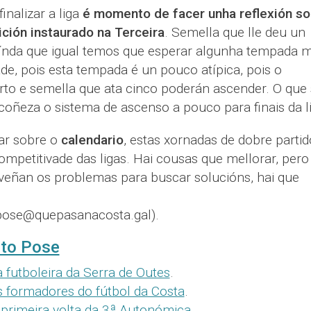
inalizar a liga
é momento de facer unha reflexión s
ción instaurado na Terceira
. Semella que lle deu un
aínda que igual temos que esperar algunha tempada m
de, pois esta tempada é un pouco atípica, pois o
to e semella que ata cinco poderán ascender. O que 
oñeza o sistema de ascenso a pouco para finais da li
ar sobre o
calendario
, estas xornadas de dobre partid
ompetitivade das ligas. Hai cousas que mellorar, pero
veñan os problemas para buscar solucións, hai que
pose@quepasanacosta.gal).
rto Pose
a futboleira da Serra de Outes
.
 formadores do fútbol da Costa
.
 primeira volta da 3ª Autonómica
.