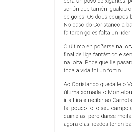
dera un paso de xigantes, p
senón que tamén igualou o g
de goles. Os dous equipos 
No caso do Coristanco a bai
faltaren goles falta un líde
O último en poñerse na loit
final de liga fantástico e 
na loita. Pode que lle pasar
toda a vida foi un fortín.
Ao Coristanco quédalle o Vol
última xornada; o Montelour
ir a Lira e recibir ao Carno
fai pouco foi o seu campo d
quinielas, pero danse moit
agora clasificados teñen ba