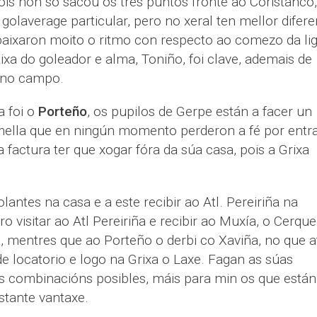
ois non só sacou os tres puntos fronte ao Coristanco,
olaverage particular, pero no xeral ten mellor difer
baixaron moito o ritmo con respecto ao comezo da lig
xa do goleador e alma, Toniño, foi clave, ademais de
r no campo.
a foi o
Porteño
, os pupilos de Gerpe están a facer un
semella que en ningún momento perderon a fé por entr
a factura ter que xogar fóra da súa casa, pois a Grixa
antes na casa e a este recibir ao Atl. Pereiriña na
o visitar ao Atl Pereiriña e recibir ao Muxía, o Cerqu
ta, mentres que ao Porteño o derbi co Xaviña, no que a
e locatorio e logo na Grixa o Laxe. Fagan as súas
as combinacións posibles, máis para min os que están
stante vantaxe.