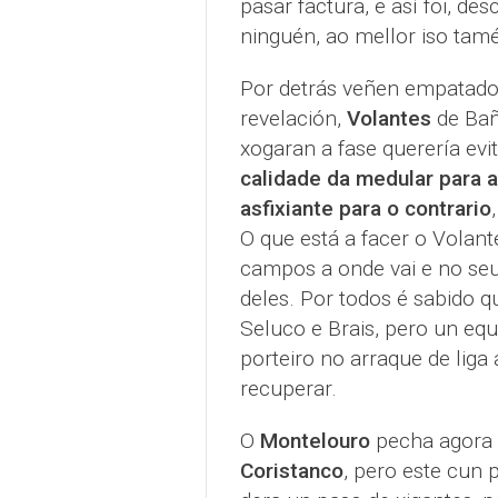
pasar factura, e así foi, d
ninguén, ao mellor iso tamé
Por detrás veñen empatado
revelación,
Volantes
de Bañ
xogaran a fase querería evit
calidade da medular para a
asfixiante para o contrario
O que está a facer o Volant
campos a onde vai e no seu
deles. Por todos é sabido q
Seluco e Brais, pero un equ
porteiro no arraque de lig
recuperar.
O
Montelouro
pecha agora 
Coristanco
, pero este cun