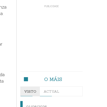
enza
a.
ar
eda
O MÁIS
ta
VISTO
ACTUAL
01/08/2026