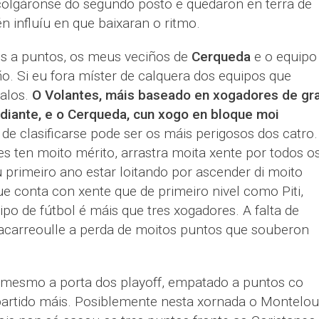
escolgáronse do segundo posto e quedaron en terra de
n influíu en que baixaran o ritmo.
s a puntos, os meus veciños de
Cerqueda
e o equipo
o. Si eu fora míster de calquera dos equipos que
alos.
O Volantes, máis baseado en xogadores de gr
diante, e o Cerqueda, cun xogo en bloque moi
, de clasificarse pode ser os máis perigosos dos catro.
es ten moito mérito, arrastra moita xente por todos o
 primeiro ano estar loitando por ascender di moito
ue conta con xente que de primeiro nivel como Piti,
ipo de fútbol é máis que tres xogadores. A falta de
a acarreoulle a perda de moitos puntos que souberon
mesmo a porta dos playoff, empatado a puntos co
 partido máis. Posiblemente nesta xornada o Montelou