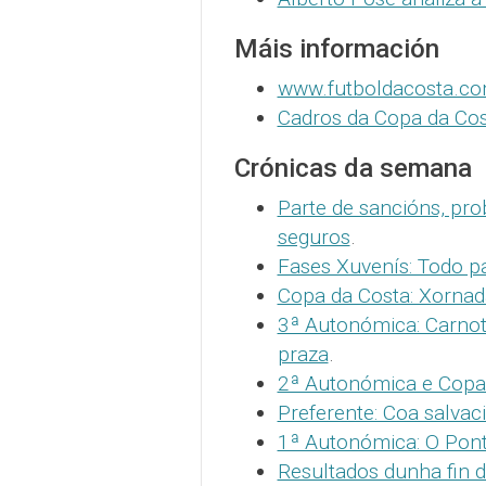
Máis información
www.futboldacosta.c
Cadros da Copa da Cos
Crónicas da semana
Parte de sancións, pro
seguros
.
Fases Xuvenís: Todo pa
Copa da Costa: Xornad
3ª Autonómica: Carnota
praza
.
2ª Autonómica e Copa:
Preferente: Coa salva
1ª Autonómica: O Pont
Resultados dunha fin 