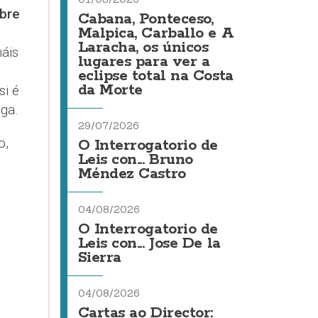
obre
Cabana, Ponteceso,
Malpica, Carballo e A
Laracha, os únicos
áis
lugares para ver a
eclipse total na Costa
da Morte
si é
ga.
29/07/2026
o,
O Interrogatorio de
Leis con... Bruno
Méndez Castro
04/08/2026
O Interrogatorio de
Leis con... Jose De la
Sierra
04/08/2026
Cartas ao Director: