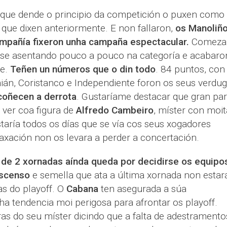
, que dende o principio da competición o puxen como
que dixen anteriormente. E non fallaron,
os Manoliño
ompañía fixeron unha campaña espectacular.
Comeza
onse asentando pouco a pouco na categoría e acabaro
e.
Teñen un números que o din todo
. 84 puntos, con
aián, Coristanco e Independiente foron os seus verdug
coñecen a derrota
. Gustaríame destacar que gran par
 ver coa figura de
Alfredo Cambeiro
, míster con moit
taría todos os días que se vía cos seus xogadores
axación non os levara a perder a concertación.
a de 2 xornadas aínda queda por decidirse os equipo
ascenso
e semella que ata a última xornada non estar
as do playoff. O
Cabana
ten asegurada a súa
ha tendencia moi perigosa para afrontar os playoff.
s do seu míster dicindo que a falta de adestramento