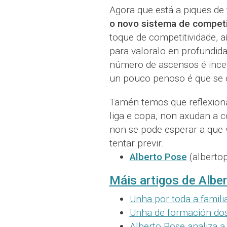
Agora que está a piques de f
o novo sistema de competi
toque de competitividade, 
para valoralo en profundida
número de ascensos é incer
un pouco penoso é que se c
Tamén temos que reflexion
liga e copa, non axudan a c
non se pode esperar a que 
tentar previr.
Alberto Pose
(alberto
Máis artigos de Albe
Unha por toda a famili
Unha de formación dos
Alberto Pose analiza a