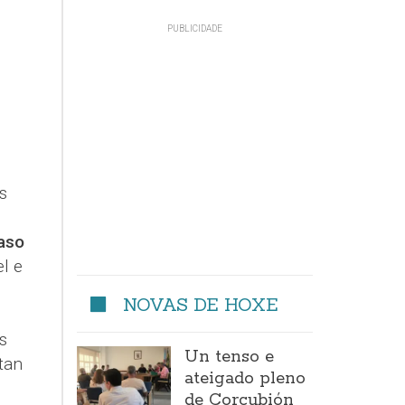
s
aso
l e
NOVAS DE HOXE
s
Un tenso e
tan
ateigado pleno
de Corcubión