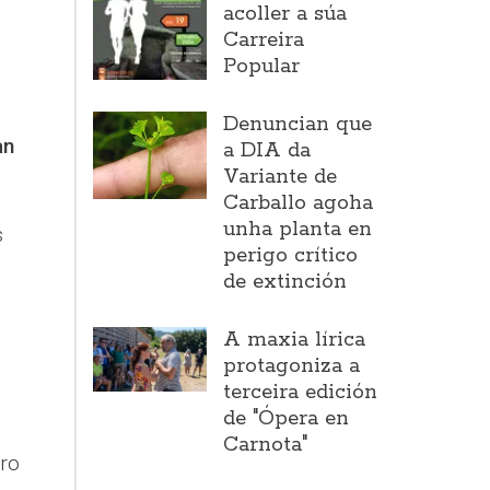
acoller a súa
Carreira
Popular
Denuncian que
an
a DIA da
Variante de
Carballo agoha
unha planta en
s
perigo crítico
de extinción
A maxia lírica
protagoniza a
terceira edición
de "Ópera en
Carnota"
ro