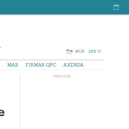
MOS
26.8 °C
S
MAR
FIRMAS QPC
AXENDA
e