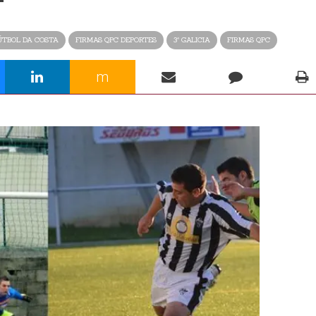
ÚTBOL DA COSTA
FIRMAS QPC DEPORTES
3ª GALICIA
FIRMAS QPC
m