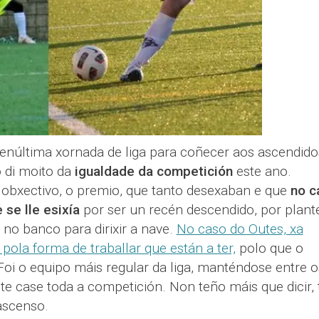
núltima xornada de liga para coñecer aos ascendido
o di moito da
igualdade da competición
este ano.
 obxectivo, o premio, que tanto desexaban e que
no c
se lle esixía
por ser un recén descendido, por plante
no banco para dirixir a nave.
No caso do Outes, xa
pola forma de traballar que están a ter,
polo que o
Foi o equipo máis regular da liga, manténdose entre o
te case toda a competición. Non teño máis que dicir, 
 ascenso.