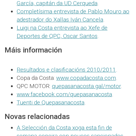
García, capitán da UD Cerqueda
.
Completísima entrevista de Pablo Mouro ao
adestrador do Xallas Iván Cancela
.
Luigi na Costa entrevista ao Xefe de
Deportes de QPC, Oscar Santos
.
Máis información
Resultados e clasificacións 2010/2011
.
Copa da Costa:
www.copadacosta.com
.
QPC MOTOR:
quepasanacosta.gal/motor
.
www.facebook.com/quepasanacosta
.
Tuenti de Quepasanacosta
.
Novas relacionadas
A Selección da Costa xoga esta fin de
semana copeira con poucos sancionados
.