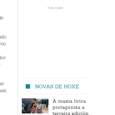
de
ado
omo
dor
s
ar
NOVAS DE HOXE
ial;
A maxia lírica
protagoniza a
e
terceira edición