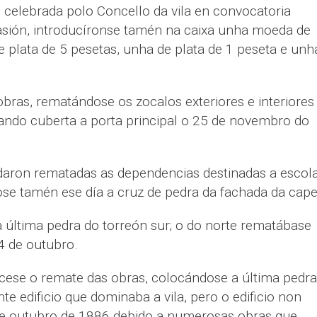
 celebrada polo Concello da vila en convocatoria
casión, introducíronse tamén na caixa unha moeda de
 plata de 5 pesetas, unha de plata de 1 peseta e unh
bras, rematándose os zocalos exteriores e interiores
dando cuberta a porta principal o 25 de novembro do
aron rematadas as dependencias destinadas a escola
ose tamén ese día a cruz de pedra da fachada da cape
 última pedra do torreón sur; o do norte rematábase
4 de outubro.
ese o remate das obras, colocándose a última pedra
te edificio que dominaba a vila, pero o edificio non
de outubro de 1886 debido a numerosas obras que