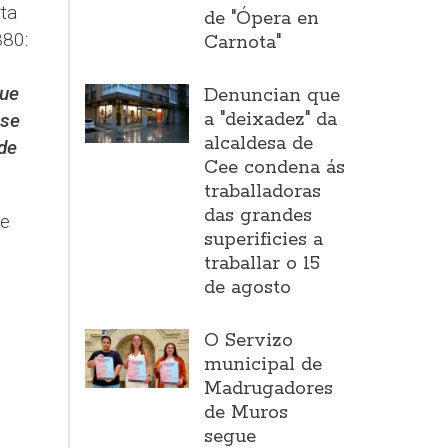
ta
de "Ópera en
880:
Carnota"
que
Denuncian que
a "deixadez" da
 se
alcaldesa de
de
Cee condena ás
traballadoras
das grandes
se
superificies a
traballar o 15
de agosto
O Servizo
municipal de
Madrugadores
de Muros
segue