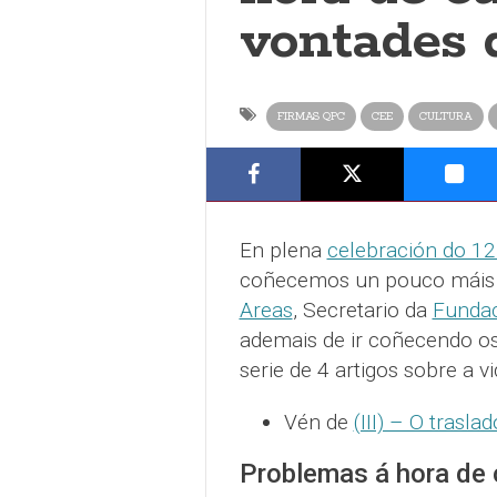
vontades 
FIRMAS QPC
CEE
CULTURA
En plena
celebración do 12
coñecemos un pouco máis a
Areas
, Secretario da
Fundac
ademais de ir coñecendo o
serie de 4 artigos sobre a 
Vén de
(III) – O trasl
Problemas á hora de 