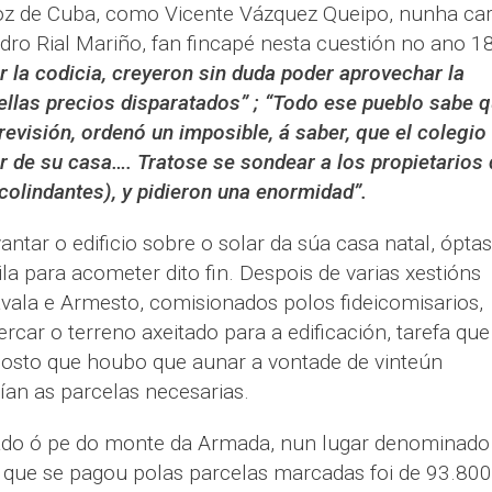
oz de Cuba, como Vicente Vázquez Queipo, nunha car
Pedro Rial Mariño, fan fincapé nesta cuestión no ano 1
 la codicia, creyeron sin duda poder aprovechar la
 ellas precios disparatados” ; “Todo ese pueblo sabe 
revisión, ordenó un imposible, á saber, que el colegio
ar de su casa…. Tratose se sondear a los propietarios 
 colindantes), y pidieron una enormidad”.
antar o edificio sobre o solar da súa casa natal, ópta
la para acometer dito fin. Despois de varias xestións
avala e Armesto, comisionados polos fideicomisarios,
rcar o terreno axeitado para a edificación, tarefa que
posto que houbo que aunar a vontade de vinteún
ían as parcelas necesarias.
tuado ó pe do monte da Armada, nun lugar denominado
l que se pagou polas parcelas marcadas foi de 93.800