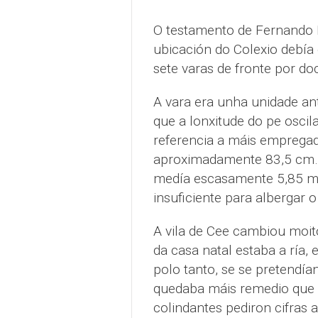
O testamento de Fernando B
ubicación do Colexio debía 
sete varas de fronte por do
A vara era unha unidade ant
que a lonxitude do pe oscil
referencia a máis empregada
aproximadamente 83,5 cm. O
medía escasamente 5,85 met
insuficiente para albergar o 
A vila de Cee cambiou moit
da casa natal estaba a ría, 
polo tanto, se se pretendía
quedaba máis remedio que f
colindantes pediron cifras