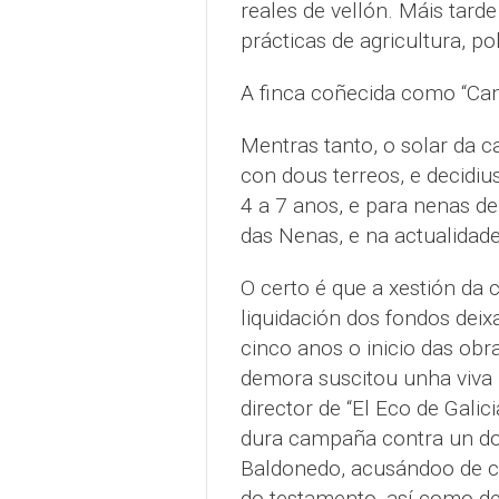
reales de vellón. Máis tard
prácticas de agricultura, po
A finca coñecida como “Cam
Mentras tanto, o solar da 
con dous terreos, e decidiu
4 a 7 anos, e para nenas de
das Nenas, e na actualidad
O certo é que a xestión da 
liquidación dos fondos deix
cinco anos o inicio das obr
demora suscitou unha viva p
director de “El Eco de Galic
dura campaña contra un do
Baldonedo, acusándoo de ce
do testamento, así como de