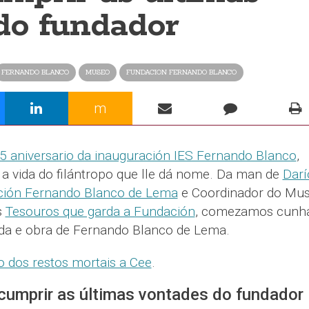
do fundador
FERNANDO BLANCO
MUSEO
FUNDACION FERNANDO BLANCO
m
5 aniversario da inauguración IES Fernando Blanco
,
 vida do filántropo que lle dá nome. Da man de
Darí
ión Fernando Blanco de Lema
e Coordinador do Mus
s
Tesouros que garda a Fundación
, comezamos cunh
vida e obra de Fernando Blanco de Lema.
ado dos restos mortais a Cee
.
cumprir as últimas vontades do fundador