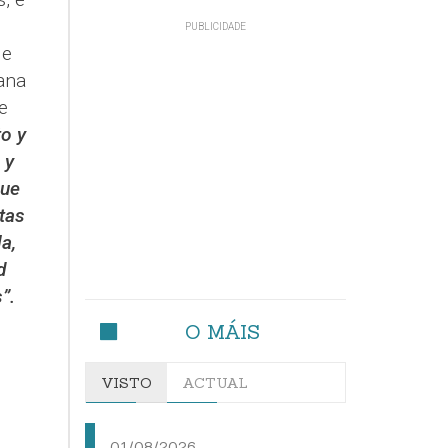
 e
ana
e
to y
 y
que
tas
a,
d
”.
O MÁIS
VISTO
ACTUAL
01/08/2026