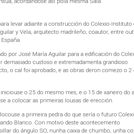
Insua, acordándose así pola mesma Sala.
ara levar adiante a construcción do Colexio-Instituto
uilar y Vela, arquitecto madrileño, coautor, entre out
 España.
o por José María Aguilar para a edificación do Colex
por demasiado custoso e extremadamenta grandioso.
to, o cal foi aprobado, e as obras deron comezo o 2
iniciouse o 25 do mesmo mes, e o 15 de xaneiro do 
e a colocar as primeiras lousas de erección.
ocouse a primeira pedra do que sería o futuro Colexi
rnando Blanco. Con motivo deste acontecemento
sillar do ángulo SO, nunha caixa de chumbo, unha co