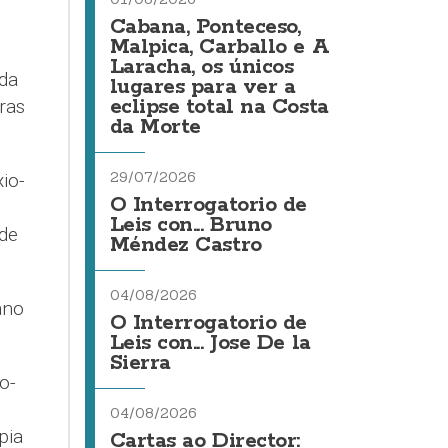
Cabana, Ponteceso,
Malpica, Carballo e A
Laracha, os únicos
 da
lugares para ver a
eclipse total na Costa
ras
da Morte
29/07/2026
io-
O Interrogatorio de
Leis con... Bruno
 de
Méndez Castro
04/08/2026
ano
O Interrogatorio de
Leis con... Jose De la
Sierra
o-
04/08/2026
pia
Cartas ao Director: