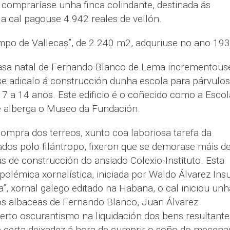
e compraríase unha finca colindante, destinada ás
la cal pagouse 4.942 reales de vellón.
po de Vallecas”, de 2.240 m2, adquriuse no ano 193
casa natal de Fernando Blanco de Lema incrementous
se adicalo á construcción dunha escola para párvulos
 7 a 14 anos. Este edificio é o coñecido como a Escol
e alberga o Museo da Fundación.
compra dos terreos, xunto coa laboriosa tarefa da
ados polo filántropo, fixeron que se demorase máis d
as de construcción do ansiado Colexio-Instituto. Esta
olémica xornalística, iniciada por Waldo Álvarez Insu
ia”, xornal galego editado na Habana, o cal iniciou unh
s albaceas de Fernando Blanco, Juan Álvarez
rto oscurantismo na liquidación dos bens resultante
 certa deixadez á hora de cumprir o soño do mecenas