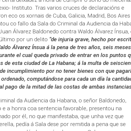
exio- Instituto. Tras varios cruces de declaracións e
ron eco os xornais de Cuba, Galicia, Madrid, Bos Aires
tou co fallo da Sala do Criminal da Audiencia da Hab
Juan Álvarez Baldonedo contra Waldo Álvarez Ínsua, 
último por un delito
“de injuria grave, hecho por escri
Waldo Álvarez Ínsua á la pena de tres años, seis meses
durante el cual queda privado de entrar en los puntos 
os de esta ciudad de La Habana; á la multa de seiscien
 de incumplimiento por no tener bienes con que pagarl
o ordenado, computándose para cada un día la cantida
al pago de la mitad de las costas de ambas instancias
Criminal da Audiencia da Habana, o señor Baldonedo,
o e a honra coa sentencia favorable, presentou na
nado por él, no que manifestaba, que unha vez que
erella, pedía á Sala dese por remitida a pena que se