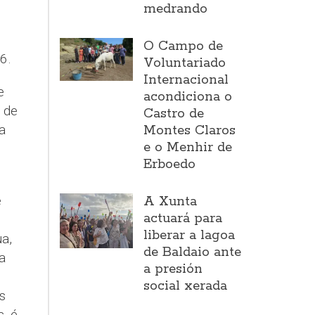
medrando
O Campo de
6.
Voluntariado
Internacional
e
acondiciona o
 de
Castro de
a
Montes Claros
e o Menhir de
Erboedo
e
A Xunta
actuará para
liberar a lagoa
a,
de Baldaio ante
a
a presión
social xerada
s
, é