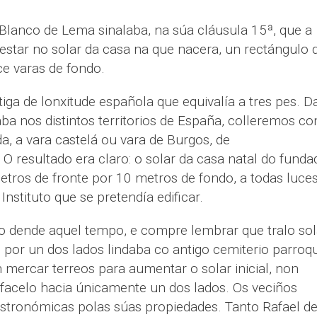
lanco de Lema sinalaba, na súa cláusula 15ª, que a
estar no solar da casa na que nacera, un rectángulo 
ce varas de fondo.
iga de lonxitude española que equivalía a tres pes. D
aba nos distintos territorios de España, colleremos c
, a vara castelá ou vara de Burgos, de
 resultado era claro: o solar da casa natal do funda
ros de fronte por 10 metros de fondo, a todas luce
Instituto que se pretendía edificar.
o dende aquel tempo, e compre lembrar que tralo sol
e por un dos lados lindaba co antigo cemiterio parroqu
n mercar terreos para aumentar o solar inicial, non
acelo hacia únicamente un dos lados. Os veciños
 astronómicas polas súas propiedades. Tanto Rafael d