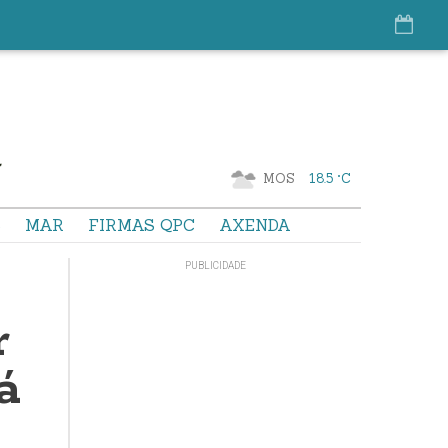
MOS
18.5 °C
S
MAR
FIRMAS QPC
AXENDA
r
á