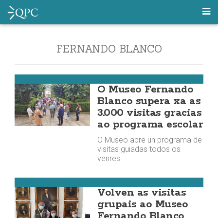
FERNANDO BLANCO
Cee
O Museo Fernando
Blanco supera xa as
3.000 visitas gracias
ao programa escolar
O Museo abre un programa de
visitas guiadas todos os
venres
Cee
Volven as visitas
grupais ao Museo
Fernando Blanco