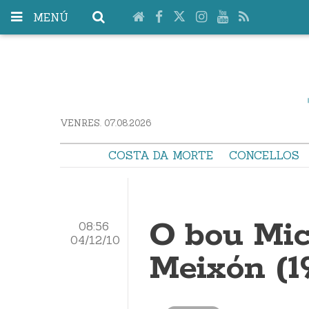
MENÚ
VENRES. 07.08.2026
COSTA DA MORTE
CONCELLOS
O bou Mic
08:56
04/12/10
Meixón (1