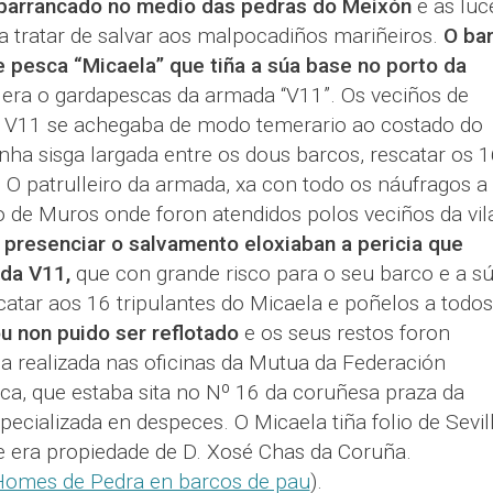
barrancado no medio das pedras do Meixón
e as luc
a tratar de salvar aos malpocadiños mariñeiros.
O ba
 pesca “Micaela” que tiña a súa base no porto da
 era o gardapescas da armada “V11”. Os veciños de
 V11 se achegaba de modo temerario ao costado do
unha sisga largada entre os dous barcos, rescatar os 
 O patrulleiro da armada, xa con todo os náufragos a
 de Muros onde foron atendidos polos veciños da vil
 presenciar o salvamento eloxiaban a pericia que
 da V11,
que con grande risco para o seu barco e a s
scatar aos 16 tripulantes do Micaela e poñelos a todos
u non puido ser reflotado
e os seus restos foron
a realizada nas oficinas da Mutua da Federación
a, que estaba sita no Nº 16 da coruñesa praza da
ecializada en despeces. O Micaela tiña folio de Sevill
 era propiedade de D. Xosé Chas da Coruña.
omes de Pedra en barcos de pau
).