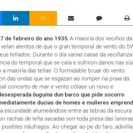
m
 7 de febreiro do ano 1935
; A maioría dos veciños da
velan atentos de que o gran temporal de vento do S
seus tellados. Durante o día varias casas da veciñanza
encia do temporal que se caía e sufriron danos nas sú
a maioría das tellas. O formidable bruar do vento
on das ondas que se esgazan ao romper na praia da
osal concerto de mar e vento cólase un novo e
desesperada
buguina
dun barco que pide socorro
mediatamente ducias de homes e mulleres empren
da escuridade alumeándose entre as tebras da escura
on rachas de leña sacadas son toda presa das lareiras
 posibles náufragos. Ao chegar ao pe do faro, adiviña