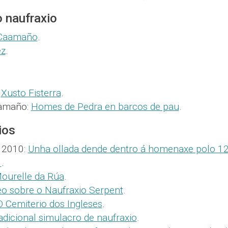
o naufraxio
 Caamaño
.
ez
.
:
Xusto Fisterra
.
aamaño:
Homes de Pedra en barcos de pau
.
ios
 2010:
Unha ollada dende dentro á homenaxe polo 1
t
.
ourelle da Rúa
.
eo sobre o Naufraxio Serpent
.
 Cemiterio dos Ingleses
.
adicional simulacro de naufraxio
.