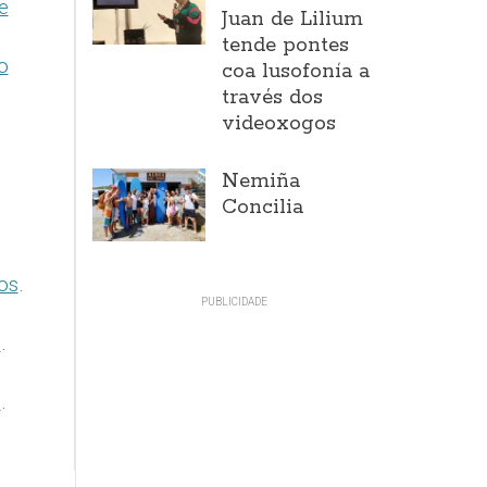
e
Juan de Lilium
tende pontes
o
coa lusofonía a
través dos
videoxogos
Nemiña
Concilia
os
.
"
.
"
.