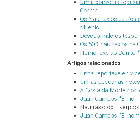
Unha conversa repasan
Corme
.
Os Naufraxios da Cost
Milenio
.
Descubrindo os tesou
Os 500 naufraxios da 
Homenaxe ao Bonito: “O
Artigos relacionados
Unha reportaxe en víd
Unhas pequenas notas
A Costa da Morte non 
Juan Campos: "El homb
Naufraxio do Liverpool
Juan Campos: "El homb