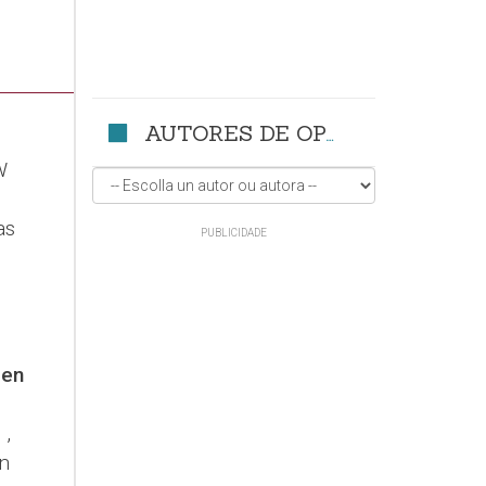
AUTORES DE OPINIÓN
W
as
den
 ,
n