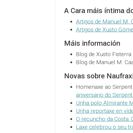
A Cara máis íntima d
Artigos de Manuel M.
Artigos de Xusto Góm
Máis información
Blog de Xusto Fisterra
Blog de Manuel M. C
Novas sobre Naufrax
Homenaxe ao Serpent
aniversario do Serpen
Unha polo Almirante M
Unha reportaxe en víd
O recuncho da Costa: O
Laxe celebrou o seu tr