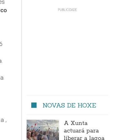
es
rco
16
a.
úa
NOVAS DE HOXE
a ,
A Xunta
actuará para
liberar a lagoa