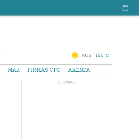
MOS
19.6 °C
S
MAR
FIRMAS QPC
AXENDA