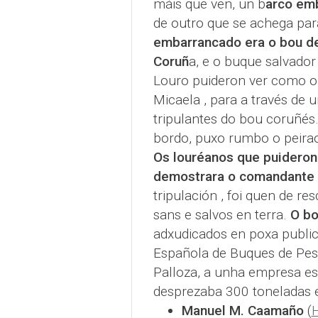
máis que ven, un b
arco em
de outro que se achega par
embarrancado era o bou de
Coruñ
a, e o buque salvador
Louro puideron ver como o
Micaela , para a través de 
tripulantes do bou coruñés.
bordo, puxo rumbo o peirao
Os louréanos que puideron
demostrara o comandante
tripulación , foi quen de re
sans e salvos en terra.
O bo
adxudicados en poxa public
Española de Buques de Pesc
Palloza, a unha empresa esp
desprezaba 300 toneladas e
Manuel M. Caamaño
(
H