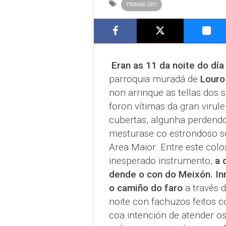
FIRMAS QPC
Eran as 11 da noite do día
parroquia muradá de
Louro
non arrinque as tellas dos 
foron vítimas da gran virul
cubertas, algunha perdendo 
mesturase co estrondoso s
Area Maior. Entre este col
inesperado instrumento,
a 
dende o con do Meixón.
In
o camiño do faro
a través 
noite con fachuzos feitos c
coa intención de atender os