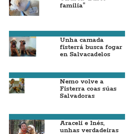
familia"
Costa da Morte
Unha camada
fisterrá busca fogar
en Salvacadelos
Fisterra
Nemo volve a
Fisterra coas súas
Salvadoras
Costa da Morte
Araceli e Inés,
unhas verdadeiras