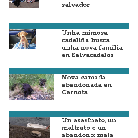
salvador
Costa da Morte
Unha mimosa
cadeliña busca
unha nova familia
en Salvacadelos
Carnota
Nova camada
abandonada en
Carnota
Cee
Un asasinato, un
maltrato e un
abandono: mala