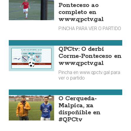
Ponteceso ao
completo en
www.qpctv.gal
PINCHA PARA VER O PARTIDO
Fútbol da Costa
QPCtv: O derbi
Corme-Ponteceso en
www.qpctv.gal
Pincha en www.qpctv.gal para
ver o partido
Fútbol da Costa
O Cerqueda-
Malpica, xa
dispoñible en
#QPCtv