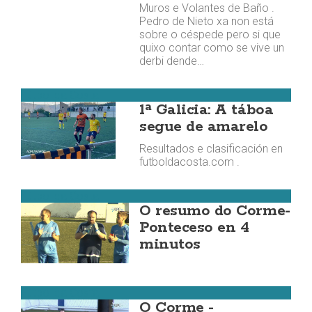
Muros e Volantes de Baño .
Pedro de Nieto xa non está
sobre o céspede pero si que
quixo contar como se vive un
derbi dende…
Fútbol da Costa
1ª Galicia: A táboa
segue de amarelo
Resultados e clasificación en
futboldacosta.com .
Fútbol da Costa
O resumo do Corme-
Ponteceso en 4
minutos
Fútbol da Costa
O Corme -