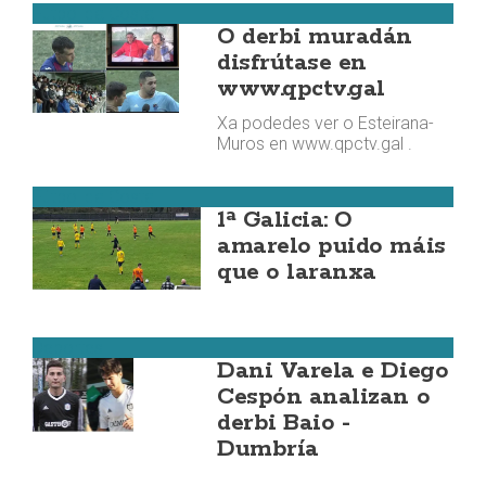
Fútbol da Costa
O derbi muradán
disfrútase en
www.qpctv.gal
Xa podedes ver o Esteirana-
Muros en www.qpctv.gal .
Fútbol da Costa
1ª Galicia: O
amarelo puido máis
que o laranxa
Deportes
Dani Varela e Diego
Cespón analizan o
derbi Baio -
Dumbría