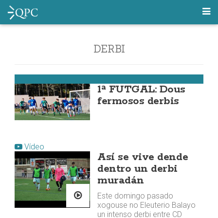
DERBI
Fútbol da Costa
1ª FUTGAL: Dous
fermosos derbis
Vídeo
Así se vive dende
dentro un derbi
muradán
Este domingo pasado
xogouse no Eleuterio Balayo
un intenso derbi entre CD