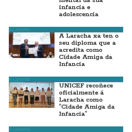
mental da súa
infancia e
adolescencia
A Laracha
A Laracha xa ten o
seu diploma que a
acredita como
Cidade Amiga da
Infancia
A Laracha
UNICEF recoñece
oficialmente á
Laracha como
"Cidade Amiga da
Infancia"
A Laracha