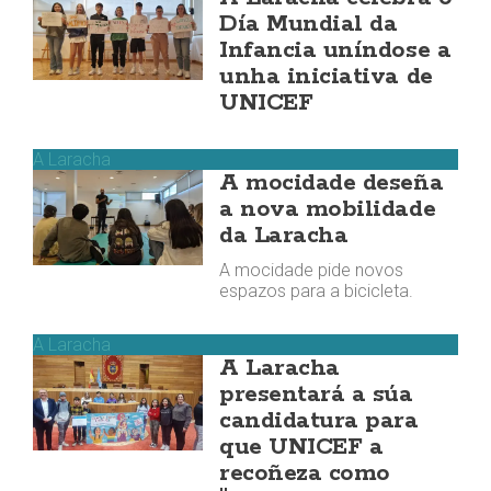
Día Mundial da
Infancia uníndose a
unha iniciativa de
UNICEF
A Laracha
A mocidade deseña
a nova mobilidade
da Laracha
A mocidade pide novos
espazos para a bicicleta.
A Laracha
A Laracha
presentará a súa
candidatura para
que UNICEF a
recoñeza como