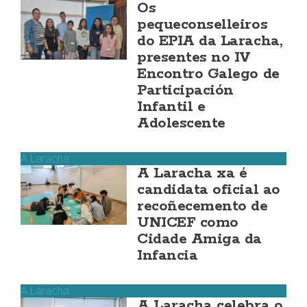
Os
pequeconselleiros
do EPIA da Laracha,
presentes no IV
Encontro Galego de
Participación
Infantil e
Adolescente
A Laracha
A Laracha xa é
candidata oficial ao
recoñecemento de
UNICEF como
Cidade Amiga da
Infancia
A Laracha
A Laracha celebra o