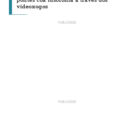
pontes coa lusofonía a través dos
videoxogos