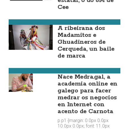
estatal, o do 8M de
Cee
Malpica
A ribeirana dos
Madamitos e
Ghuadineros de
Cerqueda, un baile
de marca
Carnota
Nace Medra.gal, a
academia online en
galego para facer
medrar os negocios
en Internet con
acento de Carnota
p.p1 {margin: 0.0px 0.0px
10.0px 0.0px; font: 11.0px