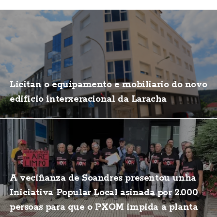
Licitan o equipamento e mobiliario do novo
edificio interxeracional da Laracha
A veciñanza de Soandres presentou unha
Iniciativa Popular Local asinada por 2.000
persoas para que o PXOM impida a planta