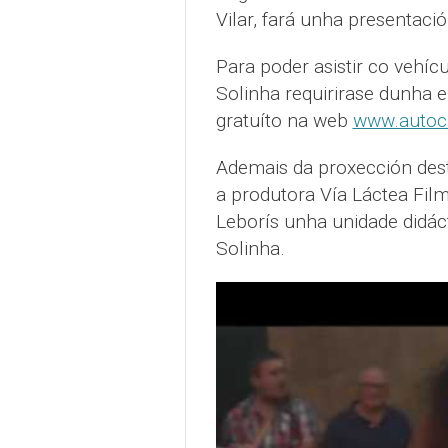
Vilar, fará unha presentac
Para poder asistir co vehíc
Solinha requirirase dunha e
gratuíto na web
www.autoci
Ademais da proxección des
a produtora Vía Láctea Fil
Leborís unha unidade didáct
Solinha.