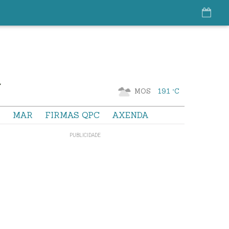
MOS
19.1 °C
S
MAR
FIRMAS QPC
AXENDA