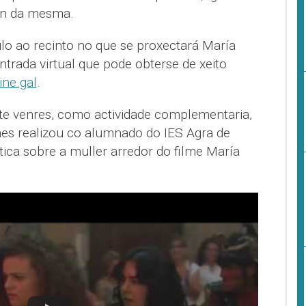
ión da mesma.
ulo ao recinto no que se proxectará María
ntrada virtual que pode obterse de xeito
ne.gal
.
te venres, como actividade complementaria,
mes realizou co alumnado do IES Agra de
ica sobre a muller arredor do filme María