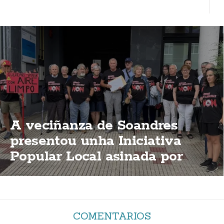
A veciñanza de Soandres
presentou unha Iniciativa
Popular Local asinada por
2.000 persoas para que o
PXOM impida a planta de
biogás
COMENTARIOS