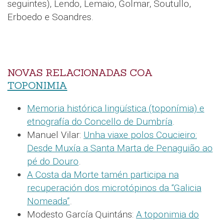
seguintes), Lendo, Lemaio, Golmar, Soutullo,
Erboedo e Soandres.
NOVAS RELACIONADAS COA
TOPONIMIA
Memoria histórica lingüística (toponímia) e
etnografía do Concello de Dumbría
.
Manuel Vilar:
Unha viaxe polos Coucieiro:
Desde Muxía a Santa Marta de Penaguião ao
pé do Douro
.
A Costa da Morte tamén participa na
recuperación dos microtópinos da “Galicia
Nomeada”
.
Modesto García Quintáns:
A toponimia do