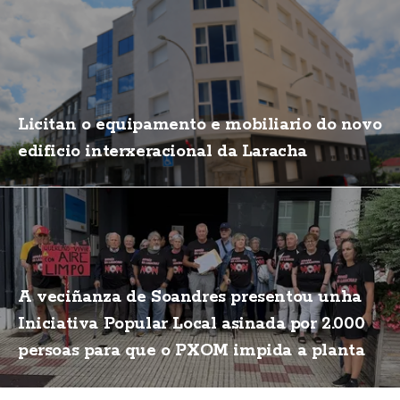
Licitan o equipamento e mobiliario do novo
edificio interxeracional da Laracha
A veciñanza de Soandres presentou unha
Iniciativa Popular Local asinada por 2.000
persoas para que o PXOM impida a planta
de biogás