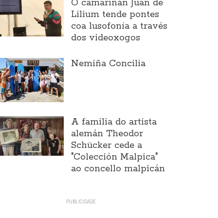
O camariñán Juan de
Lilium tende pontes
coa lusofonía a través
dos videoxogos
Nemiña Concilia
A familia do artista
alemán Theodor
Schücker cede a
"Colección Malpica"
ao concello malpicán