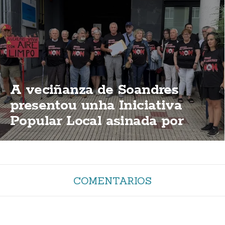
A veciñanza de Soandres
presentou unha Iniciativa
Popular Local asinada por
2.000 persoas para que o
PXOM impida a planta de
biogás
COMENTARIOS