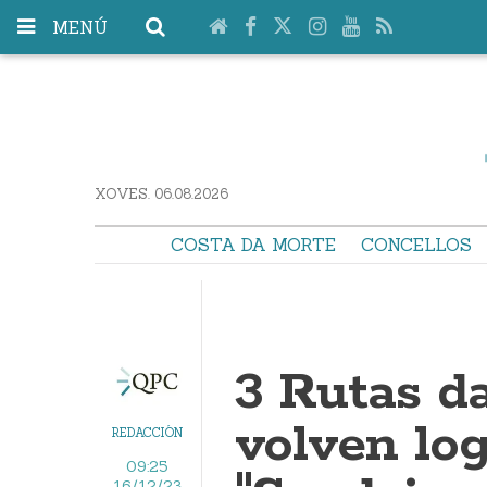
MENÚ
XOVES. 06.08.2026
COSTA DA MORTE
CONCELLOS
3 Rutas d
volven log
REDACCIÓN
09:25
16/12/23