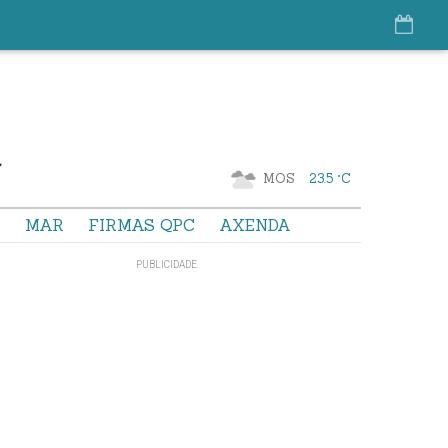
MOS
23.5 °C
S
MAR
FIRMAS QPC
AXENDA