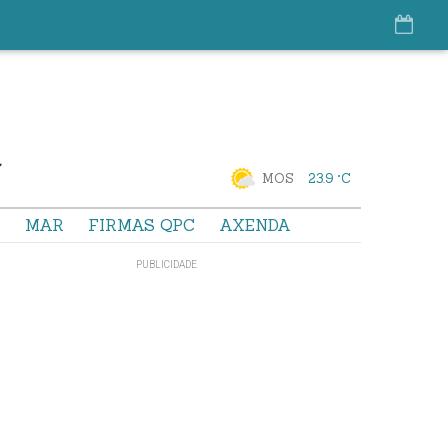
MOS
23.9 °C
S
MAR
FIRMAS QPC
AXENDA