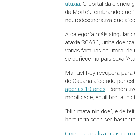
ataxia
. O portal da ciencia 
da Morte”, lembrando que 
neurodexenerativa que afect
A categoría máis singular d
ataxia SCA36, unha doenza 
varias familias do litoral 
se coñece no país sexa “Ata
Manuel Rey recupera para G
de Cabana afectado por est
apenas 10 anos
. Ramón tiv
mobilidade, equilibro, audi
”Nin mata nin doe”, e de fe
herditaria soen ser bastant
Gciencia analiza máis porm