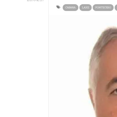
CABANA
LAXE
PONTECESO