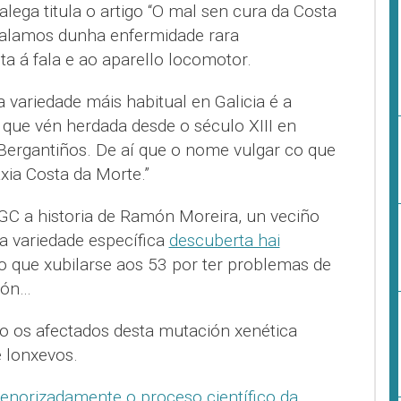
galega titula o artigo “O mal sen cura da Costa
falamos dunha enfermidade rara
a á fala e ao aparello locomotor.
a variedade máis habitual en Galicia é a
que vén herdada desde o século XIII en
de Bergantiños. De aí que o nome vulgar co que
xia Costa da Morte.”
C a historia de Ramón Moreira, un veciño
a variedade específica
descuberta hai
o que xubilarse aos 53 por ter problemas de
ción…
ito os afectados desta mutación xenética
e lonxevos.
enorizadamente o proceso científico da