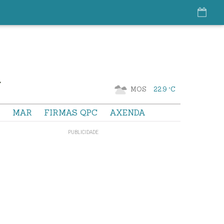
MOS
22.9 °C
S
MAR
FIRMAS QPC
AXENDA