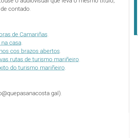
ouse o audiovisual que leva o mesmo título,
 de contado.
oras de Camariñas
.
 na casa
.
snos cos brazos abertos
.
vas rutas de turismo mariñeiro
.
ito do turismo mariñeiro
.
o@quepasanacosta.gal).