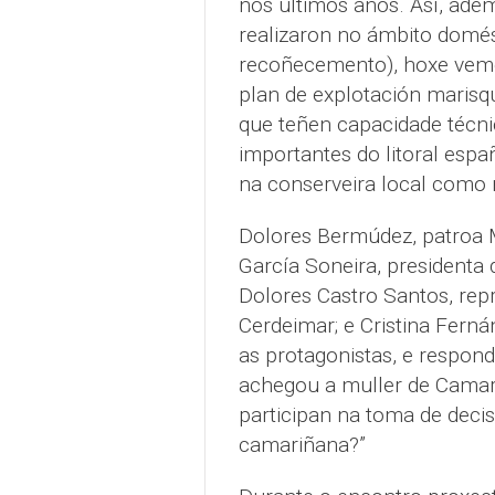
nos últimos anos. Así, ade
realizaron no ámbito domést
recoñecemento), hoxe vemo
plan de explotación marisq
que teñen capacidade técnic
importantes do litoral espa
na conserveira local como 
Dolores Bermúdez, patroa M
García Soneira, presidenta 
Dolores Castro Santos, rep
Cerdeimar; e Cristina Ferná
as protagonistas, e respon
achegou a muller de Camar
participan na toma de deci
camariñana?”