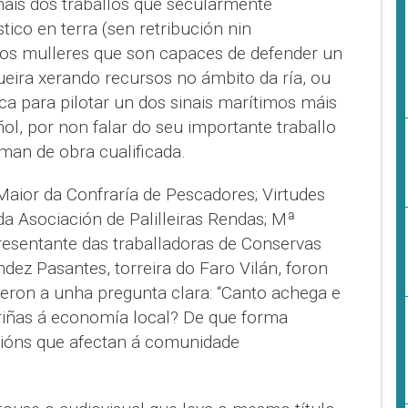
mais dos traballos que secularmente
ico en terra (sen retribución nin
s mulleres que son capaces de defender un
ueira xerando recursos no ámbito da ría, ou
a para pilotar un dos sinais marítimos máis
ñol, por non falar do seu importante traballo
man de obra cualificada.
aior da Confraría de Pescadores; Virtudes
da Asociación de Palilleiras Rendas; Mª
resentante das traballadoras de Conservas
ndez Pasantes, torreira do Faro Vilán, foron
deron a unha pregunta clara: “Canto achega e
iñas á economía local? De que forma
sións que afectan á comunidade