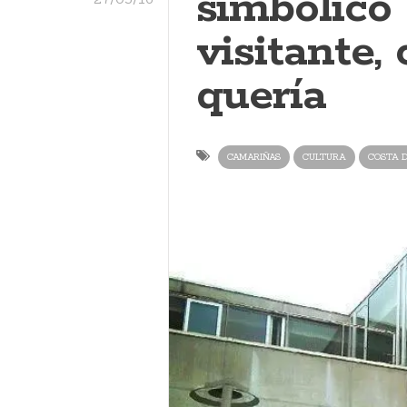
simbólico
visitante
quería
CAMARIÑAS
CULTURA
COSTA 