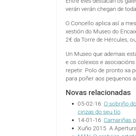
Entre eles destacan os gale
verán verán chegan de toda
O Concello aplica así a me
xestión do Museo do Encai
2€ da Torre de Hércules, o
Un Museo que ademais está 
e os colexios e asociación
repetir. Polo de pronto xa 
para poñer aos pequenos a
Novas relacionadas
05-02-16:
O sobriño do
cinzas do seu tío
.
14-01-16:
Camariñas p
Xuño 2015. A Apertur