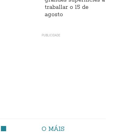
grandes superificies a
traballar o 15 de
agosto
O MÁIS