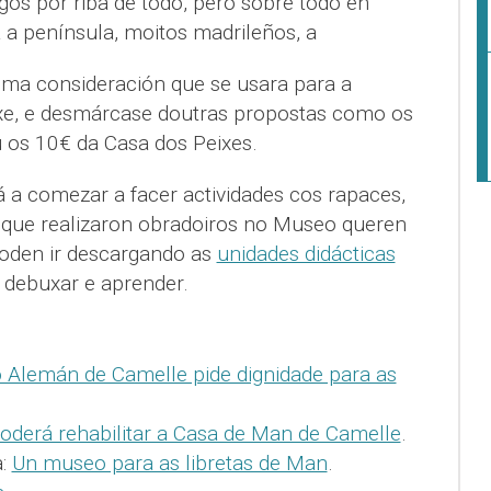
gos por riba de todo, pero sobre todo en
 a península, moitos madrileños, a
sma consideración que se usara para a
xe, e desmárcase doutras propostas como os
u os 10€ da Casa dos Peixes.
a comezar a facer actividades cos rapaces,
s que realizaron obradoiros no Museo queren
poden ir descargando as
unidades didácticas
 debuxar e aprender.
 Alemán de Camelle pide dignidade para as
oderá rehabilitar a Casa de Man de Camelle
.
a:
Un museo para as libretas de Man
.