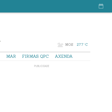
MOS
27.7 °C
S
MAR
FIRMAS QPC
AXENDA