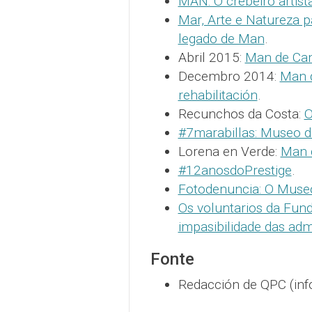
MAN: O crebeiro artist
Mar, Arte e Natureza p
legado de Man
.
Abril 2015:
Man de Cam
Decembro 2014:
Man d
rehabilitación
.
Recunchos da Costa:
O
#7marabillas: Museo 
Lorena en Verde:
Man 
#12anosdoPrestige
.
Fotodenuncia: O Muse
Os voluntarios da Fun
impasibilidade das adm
Fonte
Redacción de QPC (in