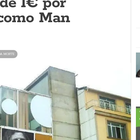
 de 1€ por
, como Man
DA MORTE