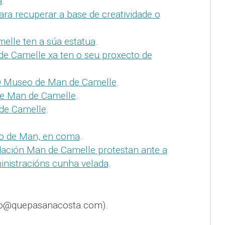
a
.
ara recuperar a base de creatividade o
elle ten a súa estatua
.
e Camelle xa ten o seu proxecto de
 Museo de Man de Camelle
.
de Man de Camelle
.
de Camelle
.
o de Man, en coma
.
dación Man de Camelle protestan ante a
inistracións cunha velada
.
fo@quepasanacosta.com).