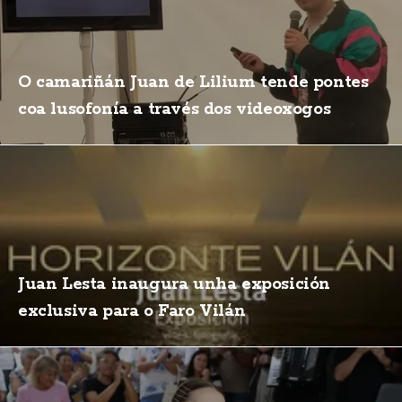
O camariñán Juan de Lilium tende pontes
coa lusofonía a través dos videoxogos
Juan Lesta inaugura unha exposición
exclusiva para o Faro Vilán