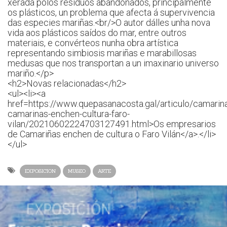
xerada polos residuos abandonados, principalmente
os plásticos, un problema que afecta á supervivencia
das especies mariñas.<br/>O autor dálles unha nova
vida aos plásticos saídos do mar, entre outros
materiais, e convérteos nunha obra artística
representando simbiosis mariñas e marabillosas
medusas que nos transportan a un imaxinario universo
mariño.</p>
<h2>Novas relacionadas</h2>
<ul><li><a
href=https://www.quepasanacosta.gal/articulo/camarin
camarinas-enchen-cultura-faro-
vilan/20210602224703127491.html>Os empresarios
de Camariñas enchen de cultura o Faro Vilán</a>.</li>
</ul>
EXPOSICION
MUSEO
ARTE