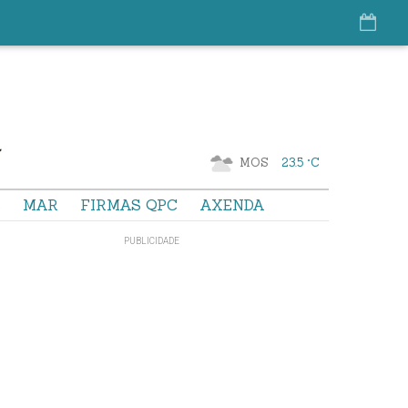
MOS
23.5 °C
S
MAR
FIRMAS QPC
AXENDA