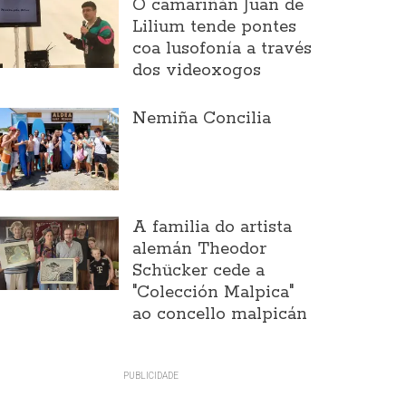
O camariñán Juan de
Lilium tende pontes
coa lusofonía a través
dos videoxogos
Nemiña Concilia
A familia do artista
alemán Theodor
Schücker cede a
"Colección Malpica"
ao concello malpicán