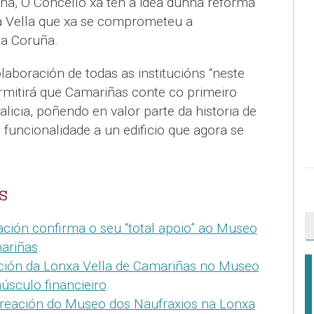
ha, O Concello xa ten a idea dunha reforma
xa Vella que xa se comprometeu a
da Coruña.
aboración de todas as institucións “neste
mitirá que Camariñas conte co primeiro
icia, poñendo en valor parte da historia de
funcionalidade a un edificio que agora se
S
ción confirma o seu “total apoio” ao Museo
ariñas
.
ción da Lonxa Vella de Camariñas no Museo
úsculo financieiro
.
creación do Museo dos Naufraxios na Lonxa