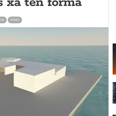
 xa ten forma
ION
MUSEO