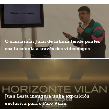
O camariñán Juan de Lilium tende pontes
coa lusofonía a través dos videoxogos
Juan Lesta inaugura unha exposición
exclusiva para o Faro Vilán