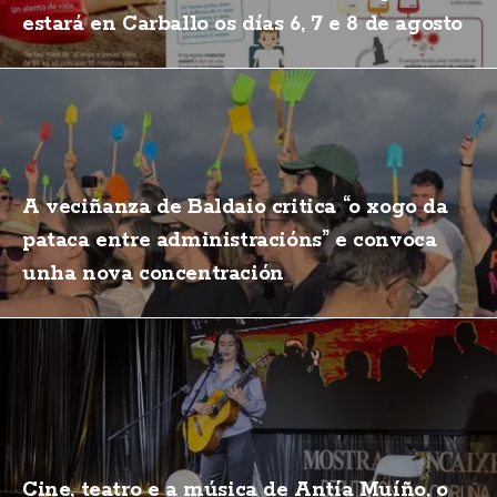
estará en Carballo os días 6, 7 e 8 de agosto
A veciñanza de Baldaio critica “o xogo da
pataca entre administracións” e convoca
unha nova concentración
Cine, teatro e a música de Antía Muíño, o