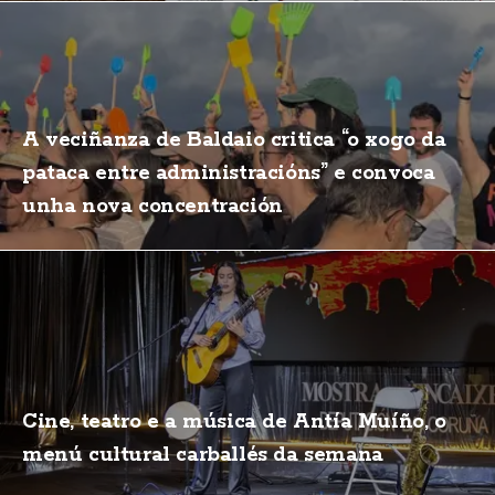
A veciñanza de Baldaio critica “o xogo da
pataca entre administracións” e convoca
unha nova concentración
Cine, teatro e a música de Antía Muíño, o
menú cultural carballés da semana