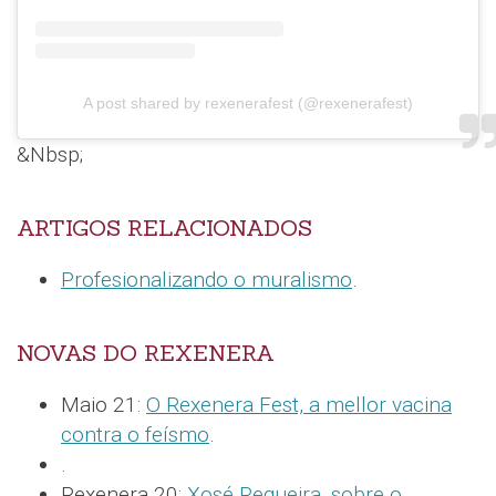
A post shared by rexenerafest (@rexenerafest)
&Nbsp;
ARTIGOS RELACIONADOS
Profesionalizando o muralismo
.
NOVAS DO REXENERA
Maio 21:
O Rexenera Fest, a mellor vacina
contra o feísmo
.
.
Rexenera 20:
Xosé Regueira, sobre o