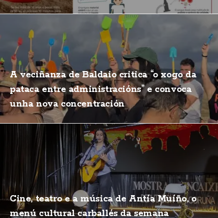
A veciñanza de Baldaio critica “o xogo da
pataca entre administracións” e convoca
unha nova concentración
Cine, teatro e a música de Antía Muíño, o
menú cultural carballés da semana