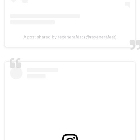
A post shared by rexenerafest (@rexenerafest)