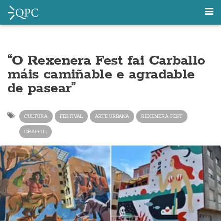
“O Rexenera Fest fai Carballo
máis camiñable e agradable
de pasear”
CULTURA
FESTIVAL
ARTE URBANA
REXENERA FEST
GRAFFITI