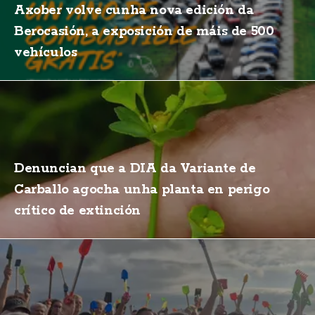
Axober volve cunha nova edición da
Berocasión, a exposición de máis de 500
vehículos
Denuncian que a DIA da Variante de
Carballo agocha unha planta en perigo
crítico de extinción