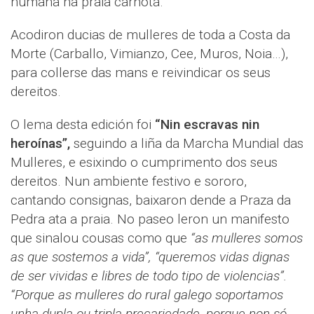
humana na praia carnotá.
Acodiron ducias de mulleres de toda a Costa da
Morte (Carballo, Vimianzo, Cee, Muros, Noia…),
para collerse das mans e reivindicar os seus
dereitos.
O lema desta edición foi
“Nin escravas nin
heroínas”,
seguindo a liña da Marcha Mundial das
Mulleres, e esixindo o cumprimento dos seus
dereitos. Nun ambiente festivo e sororo,
cantando consignas, baixaron dende a Praza da
Pedra ata a praia. No paseo leron un manifesto
que sinalou cousas como que
“as mulleres somos
as que sostemos a vida”, “queremos vidas dignas
de ser vividas e libres de todo tipo de violencias”.
“Porque as mulleres do rural galego soportamos
unha dupla ou tripla precariedade, porque non só