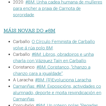
2020:
#8M: Unha cadea humana de mulleres
para encher a praia de Carnota de
sororidade
.
MÁIS NOVAS DO #8M
Carballo:
O Círculo Feminista de Carballo
volve á rúa polo 8M
.
Carballo:
#8M: Libros, obradoiros e unha
charla con Vázquez Taín en Carballo
.
Coristanco:
#8M: Coristanco, “chanzo a
chanzo cara a igualdade”
.
A Laracha:
#8M: (R)Evoluciona Laracha
.
Camariñas:
#8M: Exposicións, actividades co
alumnado, deporte e moita reivindicación en
Camariñas
.
Corcubión:
#8M: Un roteiro polas “Pegadas