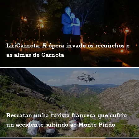
LiriCarnota: A ópera invade os recunchos e
as almas de Carnota
Rescatan unha turista francesa que sufríu
un accidente subindo ao Monte Pindo