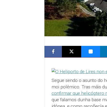
Segue sendo o asunto do he
moi polémico. Tras máis du
confirmar que helicóptero n
que falamos dunha base mal 
idónea, e como recoñecía e