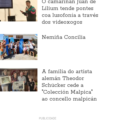
O camariñán Juan de
Lilium tende pontes
coa lusofonía a través
dos videoxogos
Nemiña Concilia
A familia do artista
alemán Theodor
Schücker cede a
"Colección Malpica"
ao concello malpicán