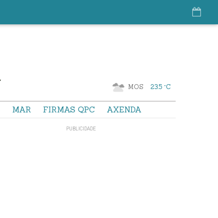
MOS
23.5 °C
S
MAR
FIRMAS QPC
AXENDA