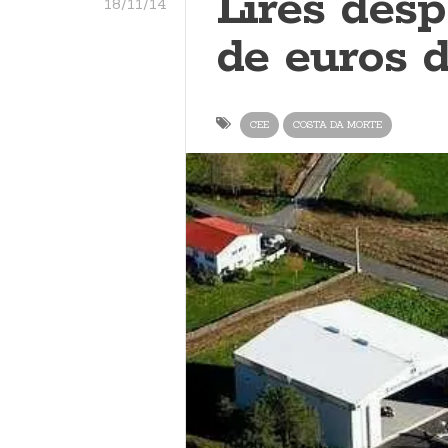
Lires desp
18/11/14
de euros 
CEE
COSTA DA MORTE