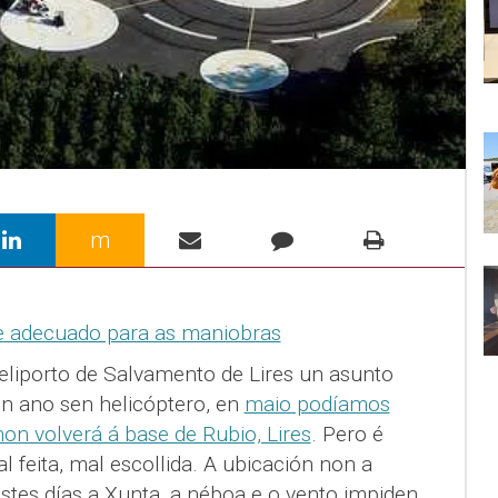
m
liporto de Salvamento de Lires un asunto
n ano sen helicóptero, en
maio podíamos
on volverá á base de Rubio, Lires
. Pero é
feita, mal escollida. A ubicación non a
stes días a Xunta, a néboa e o vento impiden