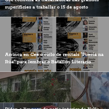
Cee condena ás traballadoras das grandes
superificies a traballar o 15 de agosto
Arrinca en Cee o ciclo de recitais "Poesía na
Rúa" para lembrar o Batallón Literario