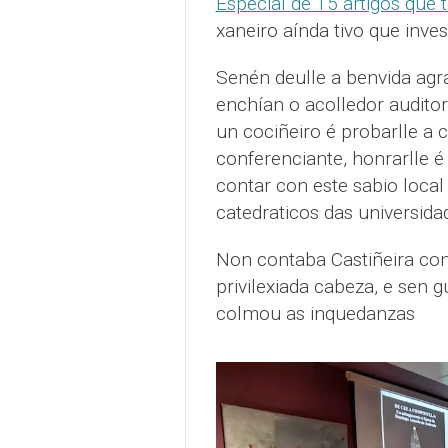
Especial de 15 artigos que
xaneiro aínda tivo que inve
Senén deulle a benvida ag
enchían o acolledor auditor
un cociñeiro é probarlle a c
conferenciante, honrarlle é 
contar con este sabio local 
catedraticos das universidad
Non contaba Castiñeira con 
privilexiada cabeza, e sen 
colmou as inquedanzas