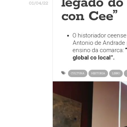
legado do
01/04/22
con Cee”
O historiador ceens
Antonio de Andrade p
ensino da comarca:
global co local”.
CULTURA
HISTORIA
LIBRO