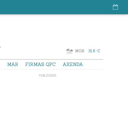
MOS
31.8 °C
S
MAR
FIRMAS QPC
AXENDA