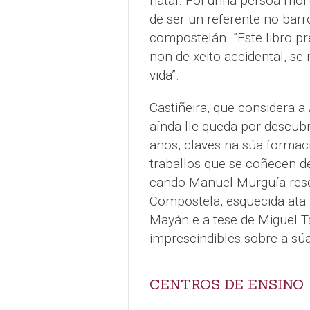
natal. Foi unha persoa moi 
de ser un referente no barr
compostelán. ”Este libro p
non de xeito accidental, se
vida”.
Castiñeira, que considera 
aínda lle queda por descubr
anos, claves na súa formac
traballos que se coñecen de
cando Manuel Murguía resca
Compostela, esquecida ata 
Mayán e a tese de Miguel T
imprescindibles sobre a súa
CENTROS DE ENSINO