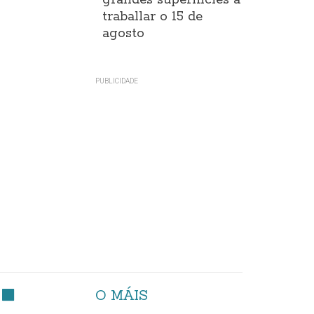
grandes superificies a
traballar o 15 de
agosto
O MÁIS