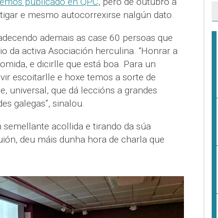
 temos publicado en QPC
, pero de outubro a
stigar e mesmo autocorrexirse nalgún dato.
radecendo ademais as case 60 persoas que
io da activa Asociación herculina. “Honrar a
omida, e dicirlle que está boa. Para un
vir escoitarlle e hoxe temos a sorte de
e, universal, que dá leccións a grandes
es galegas”, sinalou.
semellante acollida e tirando da súa
guión, deu máis dunha hora de charla que