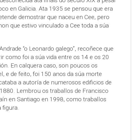
descoñecida ata finais do século XIX a pesar
oco en Galicia. Ata 1935 se pensou que era
retende demostrar que naceu en Cee, pero
 non que estivo vinculado a Cee toda a súa
a Andrade “o Leonardo galego”, recoñece que
ir como foi a súa vida entre os 14 e os 20
ión. En calquera caso, son poucos os
l, e de feito, foi 150 anos da súa morte
taba a autoría de numerosos edificios de
1880. Lembrou os traballos de Francisco
aín en Santiago en 1998, como traballos
 figura.