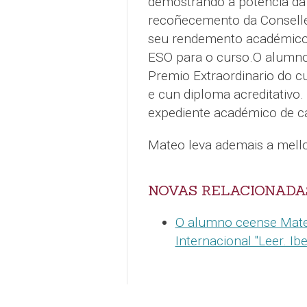
demostrando a potencia da c
recoñecemento da Conseller
seu rendemento académico a
ESO para o curso.O alumno 
Premio Extraordinario do c
e cun diploma acreditativo
expediente académico de c
Mateo leva ademais a mello
NOVAS RELACIONADA
O alumno ceense Mateo
Internacional "Leer. Ib