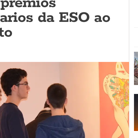
 premios
narios da ESO ao
to