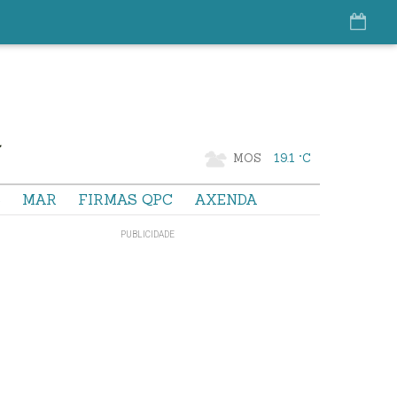
MOS
19.1 °C
S
MAR
FIRMAS QPC
AXENDA