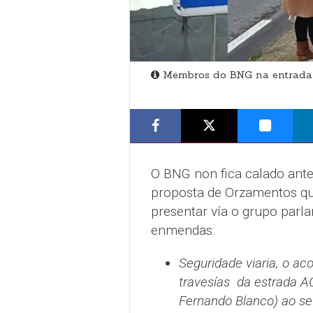
Membros do BNG na entrada
O BNG non fica calado ante 
proposta de Orzamentos qu
presentar vía o grupo parl
enmendas:
Seguridade viaria, o ac
travesías da estrada AC
Fernando Blanco) ao se