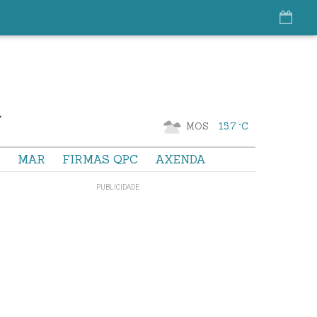
MOS
15.7 °C
S
MAR
FIRMAS QPC
AXENDA