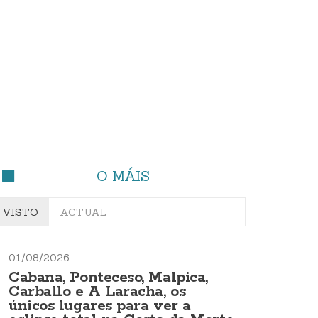
O MÁIS
VISTO
ACTUAL
01/08/2026
Cabana, Ponteceso, Malpica,
Carballo e A Laracha, os
únicos lugares para ver a