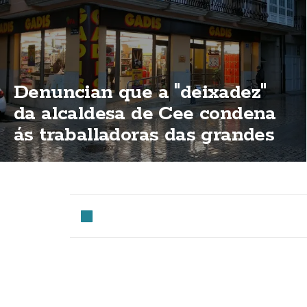
Denuncian que a "deixadez"
da alcaldesa de Cee condena
ás traballadoras das grandes
superificies a traballar o 15 de
agosto