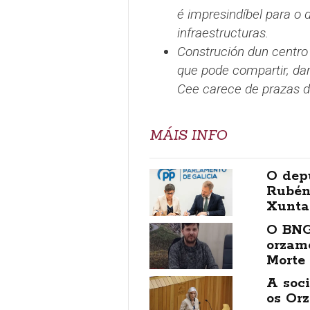
é impresindíbel para o
infraestructuras.
Construción dun centro 
que pode compartir, dan
Cee carece de prazas d
MÁIS INFO
O dep
Rubén
Xunta
O BNG 
orzam
Morte
A soci
os Or