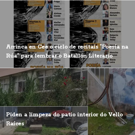
Arrinca en Cee o ciclo de recitais "Poesía na
Rúa" para lembrar o Batallón Literario
Piden a limpeza do patio interior do Vello
Raíces