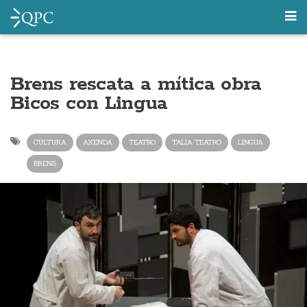
Brens rescata a mítica obra
Bicos con Lingua
CULTURA
AXENDA
TEATRO
TALIA TEATRO
LINGUA
BRENS