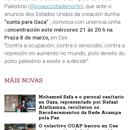
Palestino (
@coapcostadamorte
), que ante o
anuncio dos Estados Unidos da creación dunha
"xunta para Gaza"
, convoca con urxencia unha
c
oncentración este mércores 21 ás 20 h na
Praza 8 de marzo,
en Cee.
"Contra a ocupación, contra o xenocidio, contra a
represión en aumento no mundo, polo dereito do
pobo palestino a existir e a decidir".
MÁIS NOVAS
Mohamed Safa e o persoal sanitario
en Gaza, representado por Refaat
Alathamna, recolleron os
Recoñecementos da Rede Acampa
pola Paz
O colectivo COAP berrou en Cee