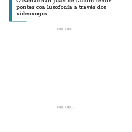
O camariñán Juan de Lilium tende
pontes coa lusofonía a través dos
videoxogos