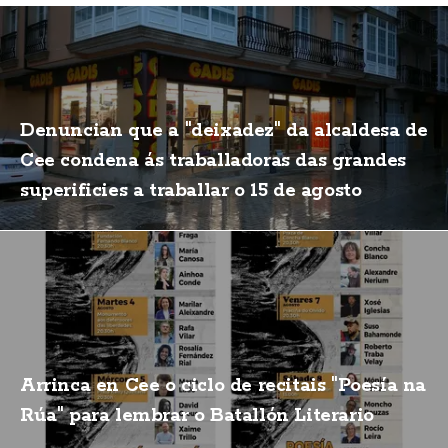
Denuncian que a "deixadez" da alcaldesa de
Cee condena ás traballadoras das grandes
superificies a traballar o 15 de agosto
Arrinca en Cee o ciclo de recitais "Poesía na
Rúa" para lembrar o Batallón Literario