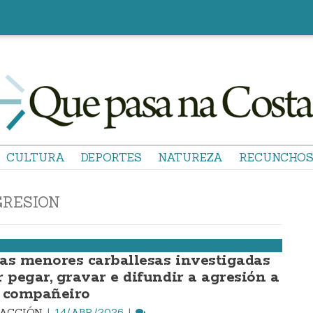
CULTURA
DEPORTES
NATUREZA
RECUNCHO
GRESION
as menores carballesas investigadas
r pegar, gravar e difundir a agresión a
 compañeiro
DACCIÓN
14/ABR./2026