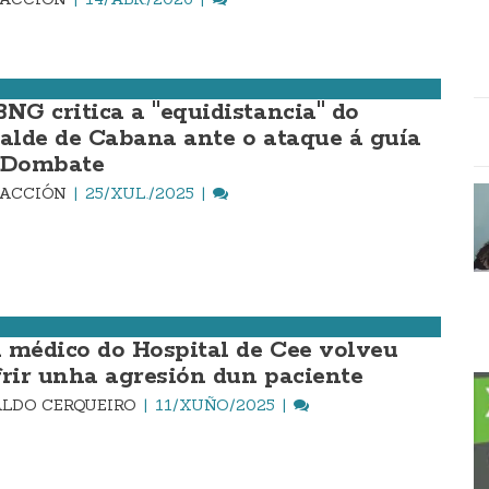
BNG critica a "equidistancia" do
calde de Cabana ante o ataque á guía
 Dombate
DACCIÓN
25/XUL./2025
 médico do Hospital de Cee volveu
frir unha agresión dun paciente
LDO CERQUEIRO
11/XUÑO/2025