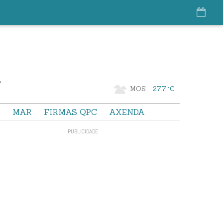
MOS
27.7 °C
S
MAR
FIRMAS QPC
AXENDA