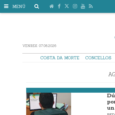
MENÚ
VENRES. 07.08.2026
COSTA DA MORTE
CONCELLOS
A
Carballo
Dú
po
un
RE