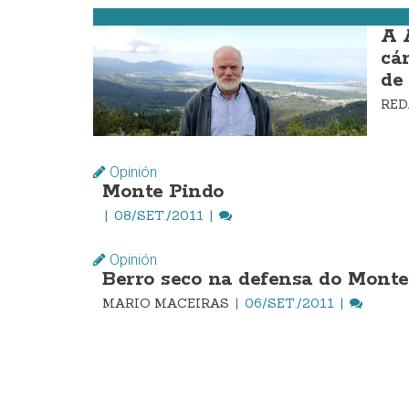
Carnota
A 
cá
de
RE
Opinión
Monte Pindo
08/SET./2011
Opinión
Berro seco na defensa do Monte
MARIO MACEIRAS
06/SET./2011