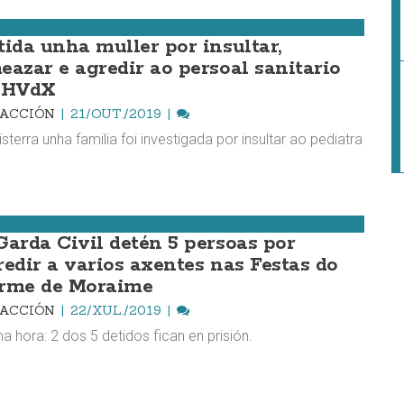
tida unha muller por insultar,
eazar e agredir ao persoal sanitario
 HVdX ​
DACCIÓN
21/OUT./2019
isterra unha familia foi investigada por insultar ao pediatra
Garda Civil detén 5 persoas por
redir a varios axentes nas Festas do
rme de Moraime
DACCIÓN
22/XUL./2019
ma hora: 2 dos 5 detidos fican en prisión.