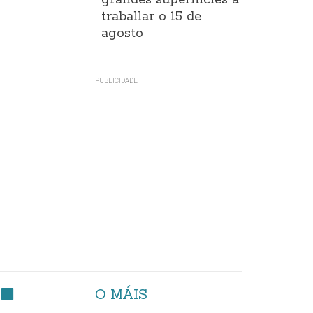
grandes superificies a
traballar o 15 de
agosto
O MÁIS