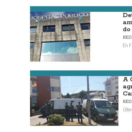
Cee
De
am
do
RE
En F
Muxía
A 
ag
Ca
RE
Últi