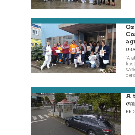
Costa da Morte
Os
Co
ag
UBA
“A a
frus
sani
per
Cee
A 
cu
RE