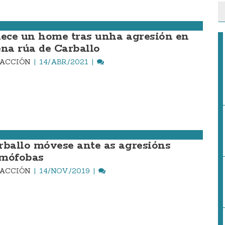
lece un home tras unha agresión en
ena rúa de Carballo
DACCIÓN
14/ABR./2021
rballo móvese ante as agresións
mófobas
DACCIÓN
14/NOV./2019