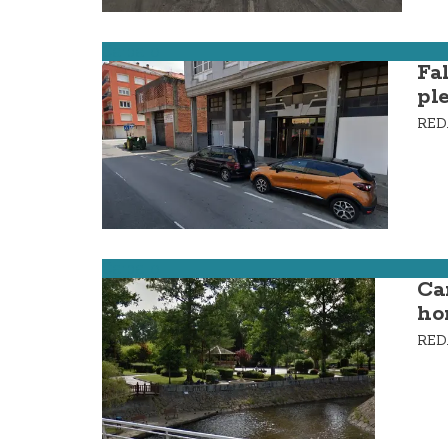
Carballo
Fa
pl
RE
Carballo
Ca
ho
RE