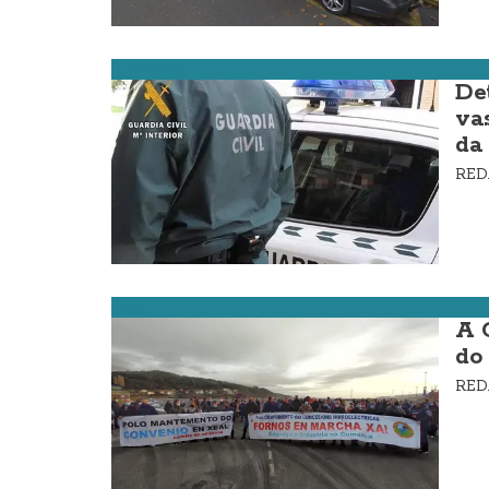
Vimianzo
De
va
da
RE
Cee
A 
do
RE