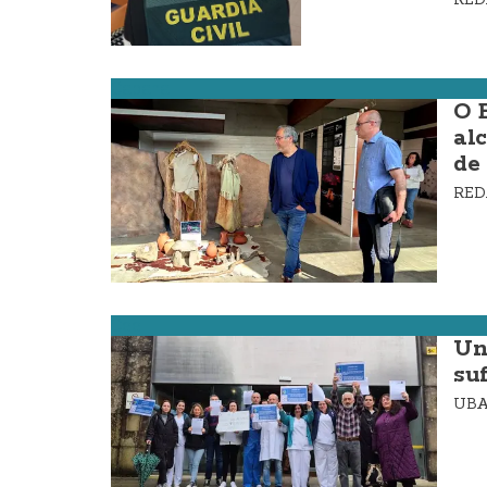
Cabana
O 
al
de
RE
Cee
Un
su
UBA