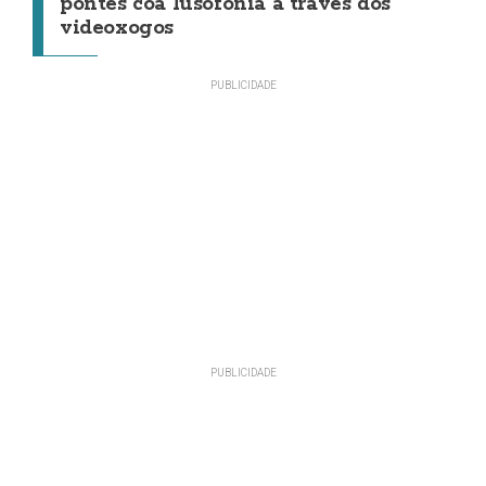
pontes coa lusofonía a través dos
videoxogos