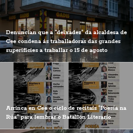
Denuncian que a "deixadez" da alcaldesa de
Cee condena ás traballadoras das grandes
superificies a traballar o 15 de agosto
Arrinca en Cee o ciclo de recitais "Poesía na
Rúa" para lembrar o Batallón Literario