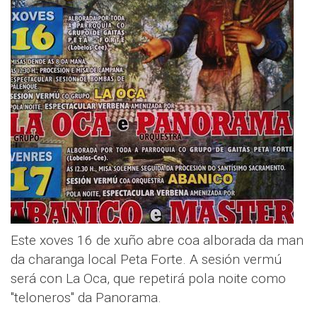
Este xoves 16 de xuño abre coa alborada da man
da charanga local Peta Forte. A sesión vermú
será con La Oca, que repetirá pola noite como
"teloneros" da Panorama.